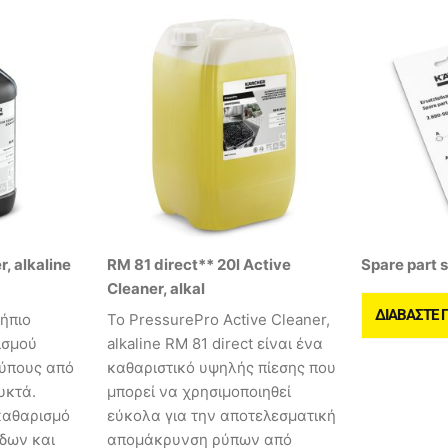
, alkaline
RM 81 direct** 20l Active
Spare part s
Cleaner, alkal
ΔΙΑΒΆΣΤΕ 
 ήπιο
Το PressurePro Active Cleaner,
ισμού
alkaline RM 81 direct είναι ένα
ρύπους από
καθαριστικό υψηλής πίεσης που
υκτά.
μπορεί να χρησιμοποιηθεί
καθαρισμό
εύκολα για την αποτελεσματική
δων και
απομάκρυνση ρύπων από