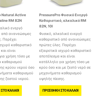
 Natural Active
PressurePro Φυσικό Ενεργό
kaline RM 82N
Καθαριστικό, αλκαλικό RM
82N, 10l
καλικό ενεργό
ό από ανανεώσιμες
Φυσικό, αλκαλικό ενεργό
. Παρέχει
καθαριστικό από ανανεώσιμες
ισχυρό καθαριστικό
πρώτες ύλες. Παρέχει
και είναι
εξαιρετικά ισχυρό καθαριστικό
για χρήση τόσο με
αποτέλεσμα και είναι
 καθαρισμού
κατάλληλο για χρήση τόσο με
σης κρύου νερού όσο
κρύο όσο και με ζεστό νερό σε
ανήματα καθαρισμού
μηχανήματα καθαρισμού
ης ζεστού νερού.
υψηλής πίεσης.
ΣΤΟ ΚΑΛΆΘΙ
ΠΡΟΣΘΉΚΗ ΣΤΟ ΚΑΛΆΘΙ