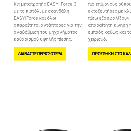
Κιτ μετατροπής EASY! Force 3
πιο επίμονους ρύπους
με το πιστόλι με σκανδάλη
εκτοξευτήρες με κλί
EASY!Force και όλοι
πίσω εξασφαλίζουν 
απαραίτητοι αντάπτορες για την
απαραίτητη κίνηση 
αναβάθμιση του μηχανήματος
εμπρός καθώς και τ
καθαρισμού υψηλής πίεσης.
χειρισμό.
ΔΙΑΒΆΣΤΕ ΠΕΡΙΣΣΌΤΕΡΑ
ΠΡΟΣΘΉΚΗ ΣΤΟ ΚΑΛ