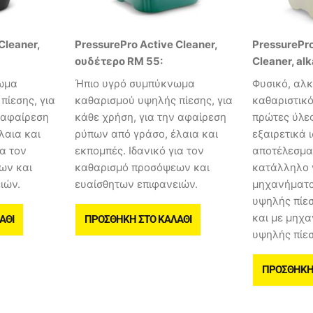
Cleaner,
PressurePro Active Cleaner,
PressurePro
ουδέτερο RM 55:
Cleaner, al
ωμα
Ήπιο υγρό συμπύκνωμα
Φυσικό, αλ
πίεσης, για
καθαρισμού υψηλής πίεσης, για
καθαριστικ
ν αφαίρεση
κάθε χρήση, για την αφαίρεση
πρώτες ύλες
λαια και
ρύπων από γράσο, έλαια και
εξαιρετικά 
ια τον
εκπομπές. Ιδανικό για τον
αποτέλεσμα 
ων και
καθαρισμό προσόψεων και
κατάλληλο 
ιών.
ευαίσθητων επιφανειών.
μηχανήματα
υψηλής πίε
και με μηχ
ΆΘΙ
ΠΡΟΣΘΉΚΗ ΣΤΟ ΚΑΛΆΘΙ
υψηλής πίεσ
ΠΡΟΣΘΉΚΗ 