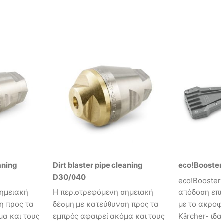
aning
Dirt blaster pipe cleaning
eco!Booste
D30/040
eco!Booste
ημειακή
Η περιστρεφόμενη σημειακή
απόδοση επ
η προς τα
δέσμη με κατεύθυνση προς τα
με το ακροφ
μα και τους
εμπρός αφαιρεί ακόμα και τους
Kärcher- ιδ