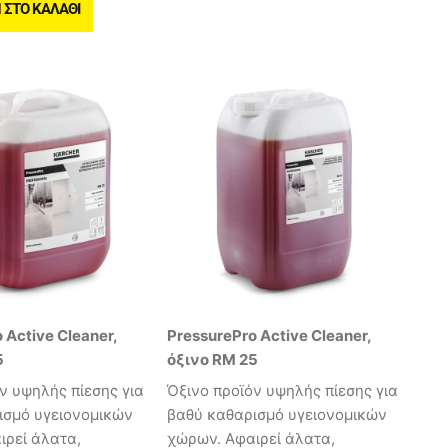
ΣΤΟ ΚΑΛΆΘΙ
 Active Cleaner,
PressurePro Active Cleaner,
5
όξινο RM 25
ν υψηλής πίεσης για
Όξινο προϊόν υψηλής πίεσης για
ισμό υγειονομικών
βαθύ καθαρισμό υγειονομικών
ιρεί άλατα,
χώρων. Αφαιρεί άλατα,