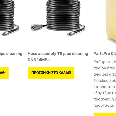
ipe cleaning
Hose assembly TR pipe cleaning
PartsPro Cl
DN6 14MPa
Καθαριστικό
προϊόν ήπια
ΆΘΙ
ΠΡΟΣΘΉΚΗ ΣΤΟ ΚΑΛΆΘΙ
αφαιρεί απ
λεκέδες λαδ
καπνιά από
εξαρτήματα
προσωρινή 
προστασία.