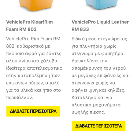
VehiclePro Klear!Rim
VehiclePro Liquid Leather
Foam RM 802
RM 833
VehiclePro Rim Foam RM
Ειδικό μέσο στεγνώματος
802: καθαριστικό με
για πλυντήρια χωρίς
πλούσιο αφρό για ζάντες
στέγνωμα με φυσητήρα.
αλουμινίου και χάλυβα.
Διευκολύνει την
Ιδιαίτερα αποτελεσματικό
απομάκρυνση του νερού
στην καταπολέμηση των
σε μεγάλες επιφάνειες και
επίμονων ρύπων, απαλό
στεγνώνει χωρίς να
για τα υλικά και ήπιο στο
αφήνει ίχνη και κηλίδες.
περιβάλλον.
Κατάλληλο και για
πλυστικά μηχανήματα
ΔΙΑΒΆΣΤΕ ΠΕΡΙΣΣΌΤΕΡΑ
υψηλής πίεσης.
ΔΙΑΒΆΣΤΕ ΠΕΡΙΣΣΌΤΕΡΑ