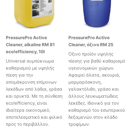
PressurePro Active
PressurePro Active
Cleaner, alkaline RM 81
Cleaner, όξινο RM 25
eco!efficiency, 10l
Όξινο προϊόν υψηλής
Universal συμπύκνωμα
πίεσης για βαθύ καθαρισμό
καθαρισμού με υψηλής
υγειονομικών χώρων.
πίεση για την
Αφαιρεί άλατα, σκουριά,
απομάκρυνση επίμονων
μαρμαρόσκονη,
λεκέδων από λάδια, γράσα
γαλακτόλιθο, γράσο και
και ορυκτά. Με τη σύνθεση
άλλους λευκωματώδεις
eco!efficiency, είναι
λεκέδες. Ιδανικό για τον
ιδιαίτερα οικονομικό,
καθαρισμό του εσωτερικού
αποτελεσματικό και φιλικό
δεξαμενών στον κλάδο
προς το περιβάλλον.
τροφίμων.