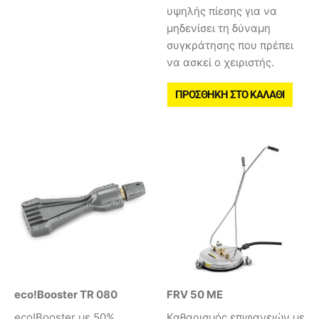
υψηλής πίεσης για να
μηδενίσει τη δύναμη
συγκράτησης που πρέπει
να ασκεί ο χειριστής.
ΠΡΟΣΘΉΚΗ ΣΤΟ ΚΑΛΆΘΙ
eco!Booster TR 080
FRV 50 ME
eco!Booster με 50%
Καθαρισμός επιφανειών με