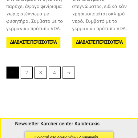
παρέχει άψογο φινίρισμα
στεγνώματος, ειδικά εάν
χωρίς στέγνωμα με
χρησιμοποιείται σκληρό
φυσητήρα. Συμβατό με το
νερό. Συμβατό με το
γερμανικό πρότυπο VDA.
γερμανικό πρότυπο VDA.
ΔΙΑΒΆΣΤΕ ΠΕΡΙΣΣΌΤΕΡΑ
ΔΙΑΒΆΣΤΕ ΠΕΡΙΣΣΌΤΕΡΑ
1
2
3
4
→
Newsletter Kärcher center Kaloterakis
Εγγραφή στο δελτίο νέων / Δημιουργία