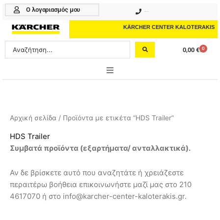
Μετάβαση
Ο λογαριασμός μου
210 4617070
στο
περιεχόμενο
KÄRCHER CENTER KALOTERAKIS
Search
0
0,00
€
Cart
...
ONLINE SHOP
HOME & GARDEN
Αρχική σελίδα
/ Προϊόντα με ετικέτα “HDS Trailer”
PROFESSIONAL
HDS Trailer
Συμβατά προϊόντα (εξαρτήματα/ ανταλλακτικά).
ΑΞΕΣΟΥΑΡ
Αν δε βρίσκετε αυτό που αναζητάτε ή χρειάζεστε
ΚΑΘΑΡΙΣΤΙΚΑ
περαιτέρω βοήθεια επικοινωνήστε μαζί μας στο 210
ΥΠΗΡΕΣΙΕΣ-ΝΕΑ-ΛΥΣΕΙΣ
4617070 ή στο info@karcher-center-kaloterakis.gr.