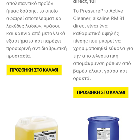
direct, 10l
απολιπαντικό προϊόν
ήπιας δράσης, το οποίο
Το PressurePro Active
αφαιρεί αποτελεσματικά
Cleaner, alkaline RM 81
λεκέδες λαδιών, γράσου
direct είναι ένα
και καπνιά από μεταλλικά
καθαριστικό υψηλής
εξαρτήματα και παρέχει
πίεσης που μπορεί να
προσωρινή αντιδιαβρωτική
χρησιμοποιηθεί εύκολα για
προστασία.
την αποτελεσματική
απομάκρυνση ρύπων από
ΠΡΟΣΘΉΚΗ ΣΤΟ ΚΑΛΆΘΙ
βαρέα έλαια, γράσα και
ορυκτά.
ΠΡΟΣΘΉΚΗ ΣΤΟ ΚΑΛΆΘΙ