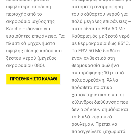
υψηλότερη απόδοση
αυτόματη αναρρόφηση
περιοχής από το
του ακάθαρτου νερού για
ακροφύσιο ισχύος της
πολύ μεγάλες επιφάνειες –
Kärcher- ιδανικό για
αυτό είναι το FRV 50 Me.
ευαίσθητες επιφάνειες. Για
Καθαρισμός με ζεστό νερό
πλυστικά μηχανήματα
σε θερμοκρασία έως 85°C.
υψηλής πίεσης κρύου και
Το FRV 50 Me διαθέτει
ζεστού νερού (μέγεθος
έναν ανθεκτικό στη
ακροφυσίου 080).
θερμοκρασία σωλήνα
αναρρόφησης 10 μ. από
ΠΡΟΣΘΉΚΗ ΣΤΟ ΚΑΛΆΘΙ
πολυουρεθάνη. Άλλα
πρόσθετα ποιοτικά
χαρακτηριστικά είναι οι
κύλινδροι διεύθυνσης που
δεν αφήνουν σημάδια και
τα διπλά κεραμικά
ρουλεμάν. Πρέπει να
παραγγείλετε ξεχωριστά