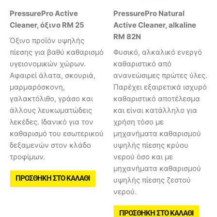
PressurePro Active
PressurePro Natural
Cleaner, όξινο RM 25
Active Cleaner, alkaline
RM 82N
Όξινο προϊόν υψηλής
πίεσης για βαθύ καθαρισμό
Φυσικό, αλκαλικό ενεργό
υγειονομικών χώρων.
καθαριστικό από
Αφαιρεί άλατα, σκουριά,
ανανεώσιμες πρώτες ύλες.
μαρμαρόσκονη,
Παρέχει εξαιρετικά ισχυρό
γαλακτόλιθο, γράσο και
καθαριστικό αποτέλεσμα
άλλους λευκωματώδεις
και είναι κατάλληλο για
λεκέδες. Ιδανικό για τον
χρήση τόσο με
καθαρισμό του εσωτερικού
μηχανήματα καθαρισμού
δεξαμενών στον κλάδο
υψηλής πίεσης κρύου
τροφίμων.
νερού όσο και με
μηχανήματα καθαρισμού
ΠΡΟΣΘΉΚΗ ΣΤΟ ΚΑΛΆΘΙ
υψηλής πίεσης ζεστού
νερού.
ΠΡΟΣΘΉΚΗ ΣΤΟ ΚΑΛΆΘΙ