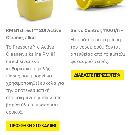
RM 81 direct** 20l Active
Servo Control, 1100 l/h –
Cleaner, alkal
Η ποσότητα και η πίεση
Το PressurePro Active
του νερού ρυθμίζονται
Cleaner, alkaline RM 81
απευθείας από το πιστόλι
direct είναι ένα
ψεκασμού χειρός.
καθαριστικό υψηλής
ΔΙΑΒΆΣΤΕ ΠΕΡΙΣΣΌΤΕΡΑ
πίεσης που μπορεί να
χρησιμοποιηθεί εύκολα για
την αποτελεσματική
απομάκρυνση ρύπων από
βαρέα έλαια, γράσα και
ορυκτά.
ΠΡΟΣΘΉΚΗ ΣΤΟ ΚΑΛΆΘΙ