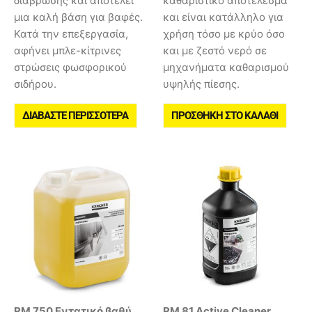
διάβρωσης και αποτελεί
καθαριστικό αποτέλεσμα
μια καλή βάση για βαφές.
και είναι κατάλληλο για
Κατά την επεξεργασία,
χρήση τόσο με κρύο όσο
αφήνει μπλε-κίτρινες
και με ζεστό νερό σε
στρώσεις φωσφορικού
μηχανήματα καθαρισμού
σιδήρου.
υψηλής πίεσης.
ΔΙΑΒΆΣΤΕ ΠΕΡΙΣΣΌΤΕΡΑ
ΠΡΟΣΘΉΚΗ ΣΤΟ ΚΑΛΆΘΙ
RM 750 Εντατικό βαθύ
RM 81 Active Cleaner,