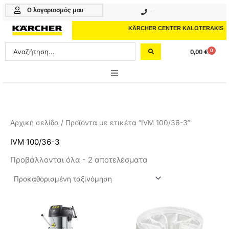
Μετάβαση
Ο λογαριασμός μου
210 4617070
στο
περιεχόμενο
KÄRCHER CENTER KALOTERAKIS
Search
0
0,00
€
Cart
...
ONLINE SHOP
HOME & GARDEN
Αρχική σελίδα
/ Προϊόντα με ετικέτα “IVM 100/36-3”
PROFESSIONAL
IVM 100/36-3
Προβάλλονται όλα - 2 αποτελέσματα
ΑΞΕΣΟΥΑΡ
ΚΑΘΑΡΙΣΤΙΚΑ
ΥΠΗΡΕΣΙΕΣ-ΝΕΑ-ΛΥΣΕΙΣ