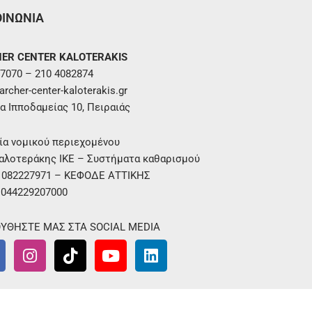
ΟΙΝΩΝΙΑ
ER CENTER KALOTERAKIS
7070 – 210 4082874
rcher-center-kaloterakis.gr
α Ιπποδαμείας 10, Πειραιάς
ία νομικού περιεχομένου
αλοτεράκης ΙΚΕ – Συστήματα καθαρισμού
. 082227971 – ΚΕΦΟΔΕ ΑΤΤΙΚΗΣ
 044229207000
ΥΘΗΣΤΕ ΜΑΣ ΣΤΑ SOCIAL MEDIA
I
T
Y
L
n
i
o
i
s
k
u
n
t
t
t
k
a
o
u
e