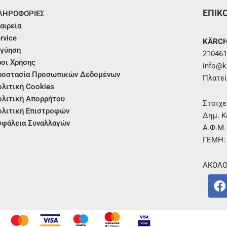
ΕΠΙΚ
ΛΗΡΟΦΟΡΙΕΣ
αιρεία
rvice
KÄRCH
γύηση
210461
οι Χρήσης
info@ka
ροστασία Προσωπικών Δεδομένων
Πλατεί
λιτική Cookies
λιτική Απορρήτου
Στοιχε
λιτική Επιστροφών
Δημ. Κ
φάλεια Συναλλαγών
Α.Φ.Μ
ΓΕΜΗ:
ΑΚΟΛΟ
F
a
c
e
b