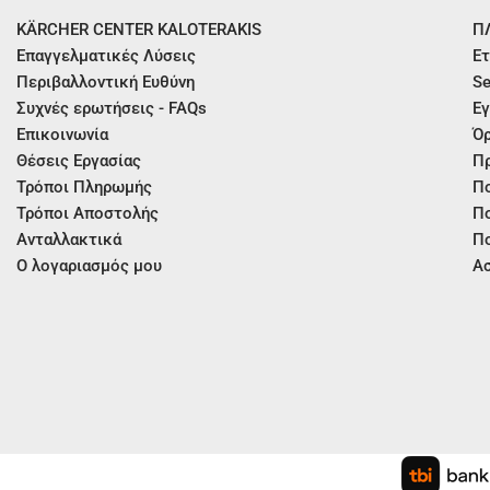
KÄRCHER CENTER KALOTERAKIS
Π
Επαγγελματικές Λύσεις
Ετ
Περιβαλλοντική Ευθύνη
Se
Συχνές ερωτήσεις - FAQs
Εγ
Επικοινωνία
Όρ
Θέσεις Εργασίας
Π
Τρόποι Πληρωμής
Πο
Τρόποι Αποστολής
Πο
Ανταλλακτικά
Πο
Ο λογαριασμός μου
Ασ