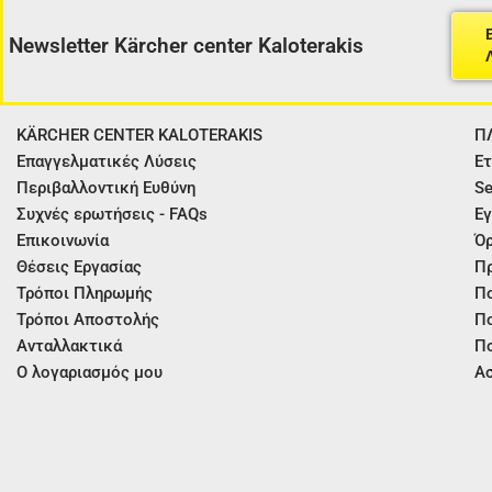
Newsletter Kärcher center Kaloterakis
KÄRCHER CENTER KALOTERAKIS
Π
Επαγγελματικές Λύσεις
Ετ
Περιβαλλοντική Ευθύνη
Se
Συχνές ερωτήσεις - FAQs
Εγ
Επικοινωνία
Όρ
Θέσεις Εργασίας
Π
Τρόποι Πληρωμής
Πο
Τρόποι Αποστολής
Πο
Ανταλλακτικά
Πο
Ο λογαριασμός μου
Ασ