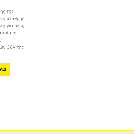
ης της
ιξη στάθμης
λη για όλες
ταρία οι
ν
ών 36V της
ΆΘΙ