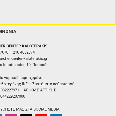
ΟΙΝΩΝΙΑ
ER CENTER KALOTERAKIS
7070 – 210 4082874
rcher-center-kaloterakis.gr
α Ιπποδαμείας 10, Πειραιάς
ία νομικού περιεχομένου
αλοτεράκης ΙΚΕ – Συστήματα καθαρισμού
. 082227971 – ΚΕΦΟΔΕ ΑΤΤΙΚΗΣ
 044229207000
ΥΘΗΣΤΕ ΜΑΣ ΣΤΑ SOCIAL MEDIA