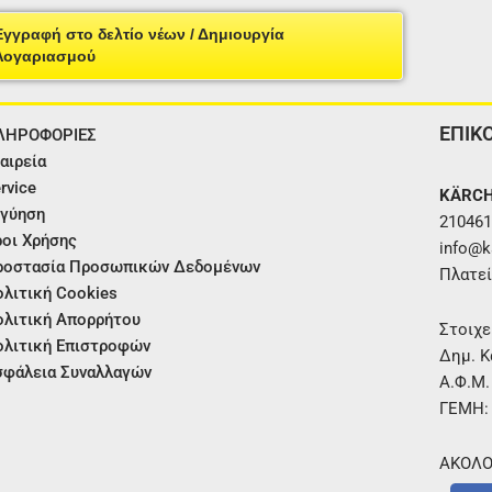
Εγγραφή στο δελτίο νέων / Δημιουργία
Λογαριασμού
ΕΠΙΚ
ΛΗΡΟΦΟΡΙΕΣ
αιρεία
rvice
KÄRCH
γύηση
210461
οι Χρήσης
info@ka
ροστασία Προσωπικών Δεδομένων
Πλατεί
λιτική Cookies
λιτική Απορρήτου
Στοιχε
λιτική Επιστροφών
Δημ. Κ
φάλεια Συναλλαγών
Α.Φ.Μ
ΓΕΜΗ:
ΑΚΟΛΟ