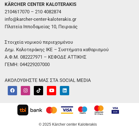
KÄRCHER CENTER KALOTERAKIS
2104617070 – 210 4082874
info@karcher-center-kaloterakis.gr
Πλατεία Ιπποδαμείας 10, Πειραιάς
Στοιχεία νομικού περιεχομένου
Δημ. Καλοτεράκης ΙΚΕ – Συστήματα καθαρισμού
Α.Φ.Μ. 082227971 – ΚΕΦΟΔΕ ΑΤΤΙΚΗΣ
ΓΕΜΗ: 044229207000
ΑΚΟΛΟΥΘΗΣΤΕ ΜΑΣ ΣΤΑ SOCIAL MEDIA
F
I
T
Y
L
a
n
i
o
i
c
s
k
u
n
e
t
t
t
k
b
a
o
u
e
o
g
k
b
d
o
r
e
i
k
a
n
m
© 2025 Kärcher center Kaloterakis