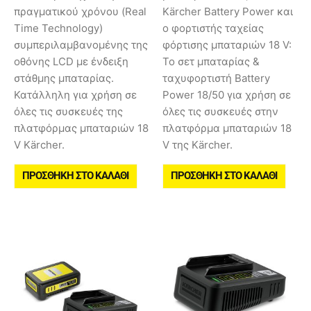
πραγματικού χρόνου (Real
Kärcher Battery Power και
Time Technology)
ο φορτιστής ταχείας
συμπεριλαμβανομένης της
φόρτισης μπαταριών 18 V:
οθόνης LCD με ένδειξη
Το σετ μπαταρίας &
στάθμης μπαταρίας.
ταχυφορτιστή Battery
Κατάλληλη για χρήση σε
Power 18/50 για χρήση σε
όλες τις συσκευές της
όλες τις συσκευές στην
πλατφόρμας μπαταριών 18
πλατφόρμα μπαταριών 18
V Kärcher.
V της Kärcher.
ΠΡΟΣΘΉΚΗ ΣΤΟ ΚΑΛΆΘΙ
ΠΡΟΣΘΉΚΗ ΣΤΟ ΚΑΛΆΘΙ