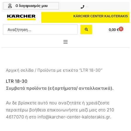
Μετάβαση
Ο λογαριασμός μου
210 4617070
στο
περιεχόμενο
KÄRCHER CENTER KALOTERAKIS
Search
0
0,00
€
Cart
...
ONLINE SHOP
HOME & GARDEN
Αρχική σελίδα
/ Προϊόντα με ετικέτα “LTR 18-30”
PROFESSIONAL
LTR 18-30
Συμβατά προϊόντα (εξαρτήματα/ ανταλλακτικά).
ΑΞΕΣΟΥΑΡ
Αν δε βρίσκετε αυτό που αναζητάτε ή χρειάζεστε
ΚΑΘΑΡΙΣΤΙΚΑ
περαιτέρω βοήθεια επικοινωνήστε μαζί μας στο 210
ΥΠΗΡΕΣΙΕΣ-ΝΕΑ-ΛΥΣΕΙΣ
4617070 ή στο info@karcher-center-kaloterakis.gr.