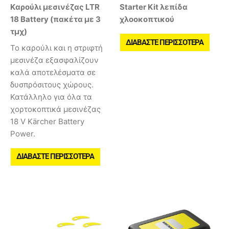
Kαρούλι μεσινέζας LTR
Starter Kit λεπίδα
18 Battery (πακέτα με 3
χλοοκοπτικού
τμχ)
ΔΙΑΒΆΣΤΕ ΠΕΡΙΣΣΌΤΕΡΑ
Το καρούλι και η στριφτή
μεσινέζα εξασφαλίζουν
καλά αποτελέσματα σε
δυσπρόσιτους χώρους.
Κατάλληλο για όλα τα
χορτοκοπτικά μεσινέζας
18 V Kärcher Battery
Power.
ΔΙΑΒΆΣΤΕ ΠΕΡΙΣΣΌΤΕΡΑ