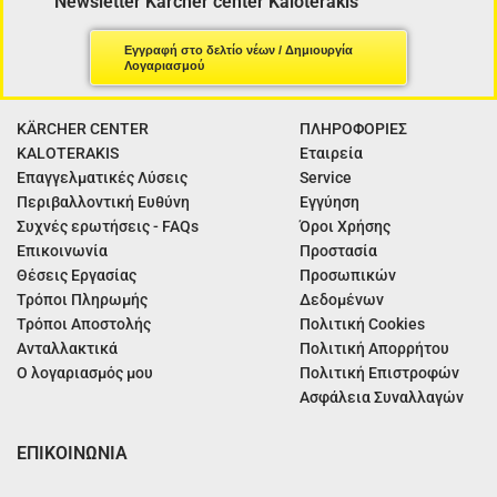
Newsletter Kärcher center Kaloterakis
Εγγραφή στο δελτίο νέων / Δημιουργία
Λογαριασμού
KÄRCHER CENTER
ΠΛΗΡΟΦΟΡΙΕΣ
KALOTERAKIS
Εταιρεία
Επαγγελματικές Λύσεις
Service
Περιβαλλοντική Ευθύνη
Εγγύηση
Συχνές ερωτήσεις - FAQs
Όροι Χρήσης
Επικοινωνία
Προστασία
Θέσεις Εργασίας
Προσωπικών
Τρόποι Πληρωμής
Δεδομένων
Τρόποι Αποστολής
Πολιτική Cookies
Ανταλλακτικά
Πολιτική Απορρήτου
Ο λογαριασμός μου
Πολιτική Επιστροφών
Ασφάλεια Συναλλαγών
ΕΠΙΚΟΙΝΩΝΙΑ