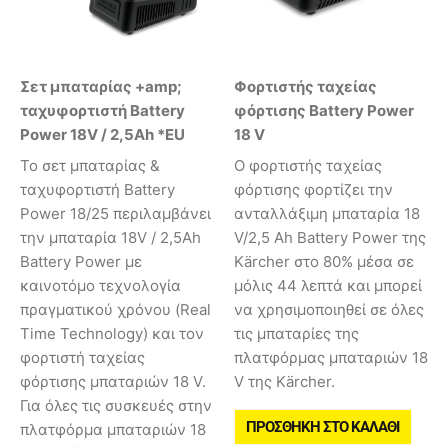
Σετ μπαταρίας +amp;
Φορτιστής ταχείας
ταχυφορτιστή Battery
φόρτισης Battery Power
Power 18V / 2,5Ah *EU
18 V
Το σετ μπαταρίας &
Ο φορτιστής ταχείας
ταχυφορτιστή Battery
φόρτισης φορτίζει την
Power 18/25 περιλαμβάνει
ανταλλάξιμη μπαταρία 18
την μπαταρία 18V / 2,5Ah
V/2,5 Ah Battery Power της
Battery Power με
Kärcher στο 80% μέσα σε
καινοτόμο τεχνολογία
μόλις 44 λεπτά και μπορεί
πραγματικού χρόνου (Real
να χρησιμοποιηθεί σε όλες
Time Technology) και τον
τις μπαταρίες της
φορτιστή ταχείας
πλατφόρμας μπαταριών 18
φόρτισης μπαταριών 18 V.
V της Kärcher.
Για όλες τις συσκευές στην
ΠΡΟΣΘΉΚΗ ΣΤΟ ΚΑΛΆΘΙ
πλατφόρμα μπαταριών 18