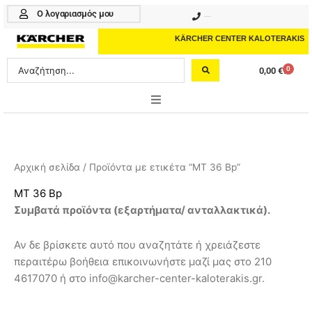
Μετάβαση
Ο λογαριασμός μου
210 4617070
στο
περιεχόμενο
KÄRCHER CENTER KALOTERAKIS
Search
0
0,00
€
Cart
...
ONLINE SHOP
HOME & GARDEN
Αρχική σελίδα
/ Προϊόντα με ετικέτα “MT 36 Bp”
PROFESSIONAL
MT 36 Bp
Συμβατά προϊόντα (εξαρτήματα/ ανταλλακτικά).
ΑΞΕΣΟΥΑΡ
Αν δε βρίσκετε αυτό που αναζητάτε ή χρειάζεστε
ΚΑΘΑΡΙΣΤΙΚΑ
περαιτέρω βοήθεια επικοινωνήστε μαζί μας στο 210
ΥΠΗΡΕΣΙΕΣ-ΝΕΑ-ΛΥΣΕΙΣ
4617070 ή στο info@karcher-center-kaloterakis.gr.