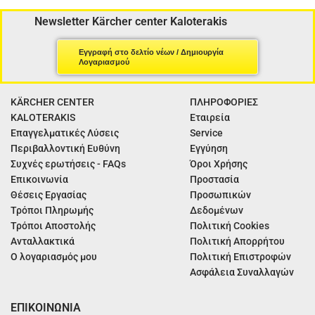
Newsletter Kärcher center Kaloterakis
Εγγραφή στο δελτίο νέων / Δημιουργία
Λογαριασμού
KÄRCHER CENTER
ΠΛΗΡΟΦΟΡΙΕΣ
KALOTERAKIS
Εταιρεία
Επαγγελματικές Λύσεις
Service
Περιβαλλοντική Ευθύνη
Εγγύηση
Συχνές ερωτήσεις - FAQs
Όροι Χρήσης
Επικοινωνία
Προστασία
Θέσεις Εργασίας
Προσωπικών
Τρόποι Πληρωμής
Δεδομένων
Τρόποι Αποστολής
Πολιτική Cookies
Ανταλλακτικά
Πολιτική Απορρήτου
Ο λογαριασμός μου
Πολιτική Επιστροφών
Ασφάλεια Συναλλαγών
ΕΠΙΚΟΙΝΩΝΙΑ