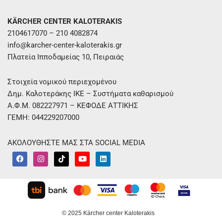
KÄRCHER CENTER KALOTERAKIS
2104617070 – 210 4082874
info@karcher-center-kaloterakis.gr
Πλατεία Ιπποδαμείας 10, Πειραιάς
Στοιχεία νομικού περιεχομένου
Δημ. Καλοτεράκης ΙΚΕ – Συστήματα καθαρισμού
Α.Φ.Μ. 082227971 – ΚΕΦΟΔΕ ΑΤΤΙΚΗΣ
ΓΕΜΗ: 044229207000
ΑΚΟΛΟΥΘΗΣΤΕ ΜΑΣ ΣΤΑ SOCIAL MEDIA
F
I
T
Y
L
a
n
i
o
i
c
s
k
u
n
e
t
t
t
k
b
a
o
u
e
o
g
k
b
d
o
r
e
i
k
a
n
m
© 2025 Kärcher center Kaloterakis