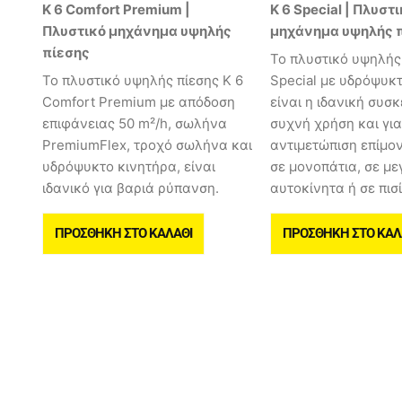
K 6 Comfort Premium |
K 6 Special | Πλυστ
Πλυστικό μηχάνημα υψηλής
μηχάνημα υψηλής 
πίεσης
Το πλυστικό υψηλής 
Το πλυστικό υψηλής πίεσης K 6
Special με υδρόψυκ
Comfort Premium με απόδοση
είναι η ιδανική συσκ
επιφάνειας 50 m²/h, σωλήνα
συχνή χρήση και για
PremiumFlex, τροχό σωλήνα και
αντιμετώπιση επίμ
υδρόψυκτο κινητήρα, είναι
σε μονοπάτια, σε μ
ιδανικό για βαριά ρύπανση.
αυτοκίνητα ή σε πισί
ΠΡΟΣΘΉΚΗ ΣΤΟ ΚΑΛΆΘΙ
ΠΡΟΣΘΉΚΗ ΣΤΟ ΚΑΛ