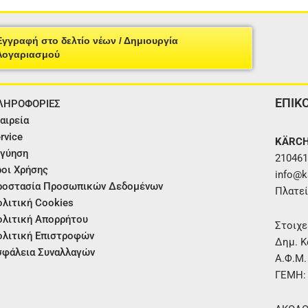
Εγγραφή στο δελτίο νέων / Δημιουργία
Λογαριασμού
ΕΠΙΚ
ΛΗΡΟΦΟΡΙΕΣ
αιρεία
rvice
KÄRCH
γύηση
210461
οι Χρήσης
info@ka
ροστασία Προσωπικών Δεδομένων
Πλατεί
λιτική Cookies
λιτική Απορρήτου
Στοιχε
λιτική Επιστροφών
Δημ. Κ
φάλεια Συναλλαγών
Α.Φ.Μ
ΓΕΜΗ: