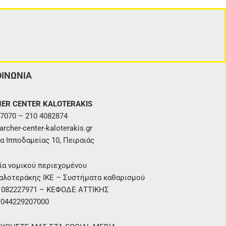
ΟΙΝΩΝΙΑ
ER CENTER KALOTERAKIS
7070 – 210 4082874
rcher-center-kaloterakis.gr
α Ιπποδαμείας 10, Πειραιάς
ία νομικού περιεχομένου
αλοτεράκης ΙΚΕ – Συστήματα καθαρισμού
. 082227971 – ΚΕΦΟΔΕ ΑΤΤΙΚΗΣ
 044229207000