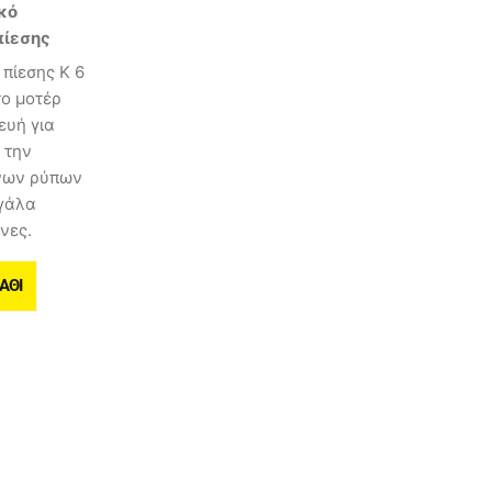
ικό
πίεσης
πίεσης K 6
το μοτέρ
ευή για
 την
ονων ρύπων
εγάλα
νες.
ΆΘΙ