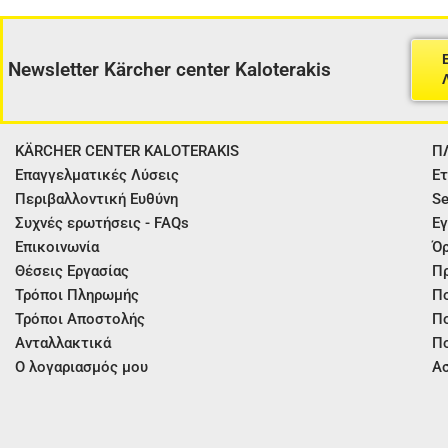
Newsletter Kärcher center Kaloterakis
KÄRCHER CENTER KALOTERAKIS
Π
Επαγγελματικές Λύσεις
Ετ
Περιβαλλοντική Ευθύνη
Se
Συχνές ερωτήσεις - FAQs
Εγ
Επικοινωνία
Όρ
Θέσεις Εργασίας
Π
Τρόποι Πληρωμής
Πο
Τρόποι Αποστολής
Πο
Ανταλλακτικά
Πο
Ο λογαριασμός μου
Ασ