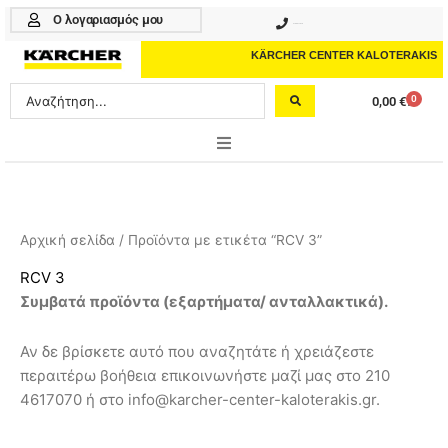
Μετάβαση
Ο λογαριασμός μου
210 4617070
στο
περιεχόμενο
KÄRCHER CENTER KALOTERAKIS
Search
0
0,00
€
Cart
...
ONLINE SHOP
HOME & GARDEN
Αρχική σελίδα
/ Προϊόντα με ετικέτα “RCV 3”
PROFESSIONAL
RCV 3
Συμβατά προϊόντα (εξαρτήματα/ ανταλλακτικά).
ΑΞΕΣΟΥΑΡ
Αν δε βρίσκετε αυτό που αναζητάτε ή χρειάζεστε
ΚΑΘΑΡΙΣΤΙΚΑ
περαιτέρω βοήθεια επικοινωνήστε μαζί μας στο 210
ΥΠΗΡΕΣΙΕΣ-ΝΕΑ-ΛΥΣΕΙΣ
4617070 ή στο info@karcher-center-kaloterakis.gr.