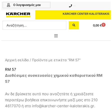
Μετάβαση
Ο λογαριασμός μου
210 4617070
στο
περιεχόμενο
KÄRCHER CENTER KALOTERAKIS
Search
0
0,00
€
Cart
...
ONLINE SHOP
HOME & GARDEN
Αρχική σελίδα
/ Προϊόντα με ετικέτα “RM 57”
PROFESSIONAL
RM 57
Διαθέσιμες συσκευασίες χημικού καθαριστικού RM
ΑΞΕΣΟΥΑΡ
57
ΚΑΘΑΡΙΣΤΙΚΑ
Αν δε βρίσκετε αυτό που αναζητάτε ή χρειάζεστε
ΥΠΗΡΕΣΙΕΣ-ΝΕΑ-ΛΥΣΕΙΣ
περαιτέρω βοήθεια επικοινωνήστε μαζί μας στο 210
4617070 ή στο info@karcher-center-kaloterakis.gr.