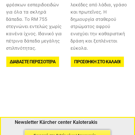
φρέσκων εσπεριδοειδών
λεκέδες από λάδια, γράσο
για όλα τα σκληρά
και πρωτεΐνες. Η
δάπεδα. Το RM 755
δημιουργία σταθερού
στεγνώνει εντελώς χωρίς
στρώματος αφρού
κανένα ίχνος. Ιδανικό για
ενισχύει την καθαριστική
πέτρινα δάπεδα μεγάλης
δράση και ξεπλένεται
στιλπνότητας.
εύκολα.
ΔΙΑΒΆΣΤΕ ΠΕΡΙΣΣΌΤΕΡΑ
ΠΡΟΣΘΉΚΗ ΣΤΟ ΚΑΛΆΘΙ
Newsletter Kärcher center Kaloterakis