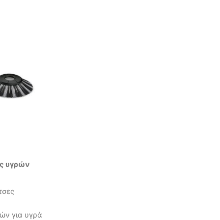
ες υγρών
τσες
ών για υγρά