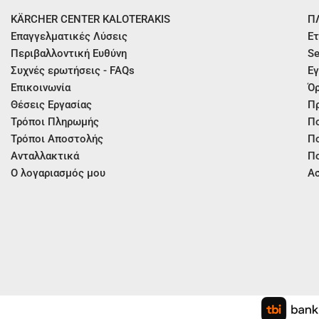
KÄRCHER CENTER KALOTERAKIS
Π
Επαγγελματικές Λύσεις
Ετ
Περιβαλλοντική Ευθύνη
Se
Συχνές ερωτήσεις - FAQs
Εγ
Επικοινωνία
Όρ
Θέσεις Εργασίας
Π
Τρόποι Πληρωμής
Πο
Τρόποι Αποστολής
Πο
Ανταλλακτικά
Πο
Ο λογαριασμός μου
Ασ