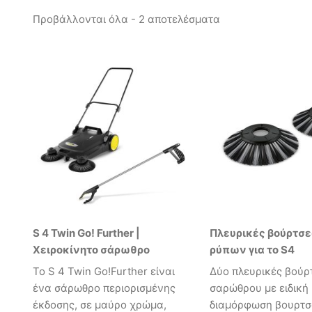
Προβάλλονται όλα - 2 αποτελέσματα
S 4 Twin Go! Further |
Πλευρικές βούρτσ
Χειροκίνητο σάρωθρο
ρύπων για το S4
Το S 4 Twin Go!Further είναι
Δύο πλευρικές βούρ
ένα σάρωθρο περιορισμένης
σαρώθρου με ειδική
έκδοσης, σε μαύρο χρώμα,
διαμόρφωση βουρτσ