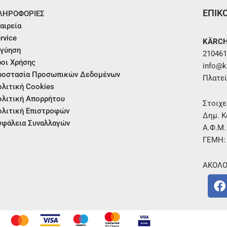
ΕΠΙΚ
ΛΗΡΟΦΟΡΙΕΣ
αιρεία
rvice
KÄRCH
γύηση
210461
οι Χρήσης
info@ka
ροστασία Προσωπικών Δεδομένων
Πλατεί
λιτική Cookies
λιτική Απορρήτου
Στοιχε
λιτική Επιστροφών
Δημ. Κ
φάλεια Συναλλαγών
Α.Φ.Μ
ΓΕΜΗ:
ΑΚΟΛΟ
F
a
c
e
b