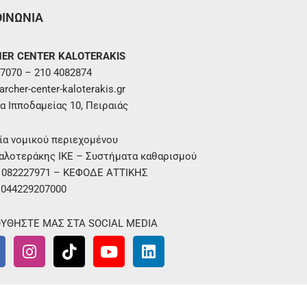
ΟΙΝΩΝΙΑ
ER CENTER KALOTERAKIS
7070 – 210 4082874
rcher-center-kaloterakis.gr
α Ιπποδαμείας 10, Πειραιάς
ία νομικού περιεχομένου
αλοτεράκης ΙΚΕ – Συστήματα καθαρισμού
. 082227971 – ΚΕΦΟΔΕ ΑΤΤΙΚΗΣ
 044229207000
ΥΘΗΣΤΕ ΜΑΣ ΣΤΑ SOCIAL MEDIA
I
T
Y
L
n
i
o
i
s
k
u
n
t
t
t
k
a
o
u
e