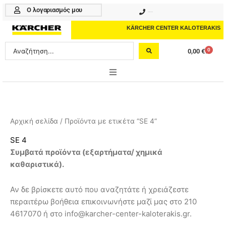
Μετάβαση
Ο λογαριασμός μου
210 4617070
στο
περιεχόμενο
KÄRCHER CENTER KALOTERAKIS
Search
0
0,00
€
Cart
...
ONLINE SHOP
HOME & GARDEN
Αρχική σελίδα
/ Προϊόντα με ετικέτα “SE 4”
PROFESSIONAL
SE 4
Συμβατά προϊόντα (
εξαρτήματα/ χημικά
ΑΞΕΣΟΥΑΡ
καθαριστικά
).
ΚΑΘΑΡΙΣΤΙΚΑ
Αν δε βρίσκετε αυτό που αναζητάτε ή χρειάζεστε
ΥΠΗΡΕΣΙΕΣ-ΝΕΑ-ΛΥΣΕΙΣ
περαιτέρω βοήθεια επικοινωνήστε μαζί μας στο 210
4617070 ή στο info@karcher-center-kaloterakis.gr.