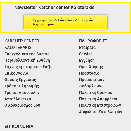
Newsletter Kärcher center Kaloterakis
Εγγραφή στο δελτίο νέων / Δημιουργία
Λογαριασμού
KÄRCHER CENTER
ΠΛΗΡΟΦΟΡΙΕΣ
KALOTERAKIS
Εταιρεία
Επαγγελματικές Λύσεις
Service
Περιβαλλοντική Ευθύνη
Εγγύηση
Συχνές ερωτήσεις - FAQs
Όροι Χρήσης
Επικοινωνία
Προστασία
Θέσεις Εργασίας
Προσωπικών
Τρόποι Πληρωμής
Δεδομένων
Τρόποι Αποστολής
Πολιτική Cookies
Ανταλλακτικά
Πολιτική Απορρήτου
Ο λογαριασμός μου
Πολιτική Επιστροφών
Ασφάλεια Συναλλαγών
ΕΠΙΚΟΙΝΩΝΙΑ