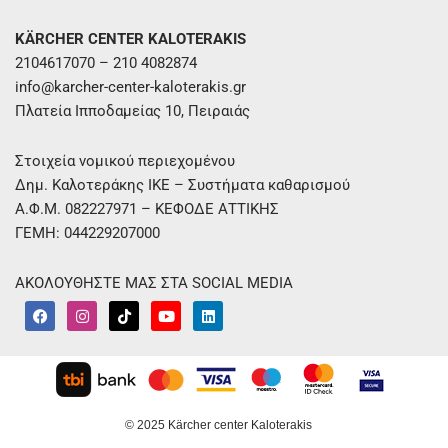
KÄRCHER CENTER KALOTERAKIS
2104617070 – 210 4082874
info@karcher-center-kaloterakis.gr
Πλατεία Ιπποδαμείας 10, Πειραιάς
Στοιχεία νομικού περιεχομένου
Δημ. Καλοτεράκης ΙΚΕ – Συστήματα καθαρισμού
Α.Φ.Μ. 082227971 – ΚΕΦΟΔΕ ΑΤΤΙΚΗΣ
ΓΕΜΗ: 044229207000
ΑΚΟΛΟΥΘΗΣΤΕ ΜΑΣ ΣΤΑ SOCIAL MEDIA
F
I
T
Y
L
a
n
i
o
i
c
s
k
u
n
e
t
t
t
k
b
a
o
u
e
o
g
k
b
d
o
r
e
i
k
a
n
m
© 2025 Kärcher center Kaloterakis