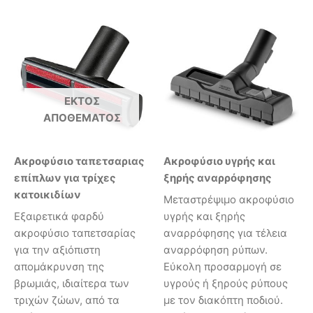
ΕΚΤΌΣ
ΑΠΟΘΈΜΑΤΟΣ
Ακροφύσιο ταπετσαριας
Ακροφύσιο υγρής και
επίπλων για τρίχες
ξηρής αναρρόφησης
κατοικιδίων
Μεταστρέψιμο ακροφύσιο
Εξαιρετικά φαρδύ
υγρής και ξηρής
ακροφύσιο ταπετσαρίας
αναρρόφησης για τέλεια
για την αξιόπιστη
αναρρόφηση ρύπων.
απομάκρυνση της
Εύκολη προσαρμογή σε
βρωμιάς, ιδιαίτερα των
υγρούς ή ξηρούς ρύπους
τριχών ζώων, από τα
με τον διακόπτη ποδιού.