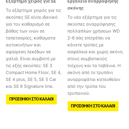
Εξάρτημα χειρός για SE
Εργαλείο αναρρόφησης
σκόνης
Το εξάρτημα χειρός για τις
σκούπες SE είναι ιδανικό
Το νέο εξάρτημα για τις
για τον καθαρισμό σε
σκούπες αναρρόφησης
βάθος των ινών σε
πολλαπλών χρήσεων WD
ταπετσαρίες, καθίσματα
2-6 σάς επιτρέπει να
αυτοκινήτων και
κάνετε τρύπες με
αφαίρεση λεκέδων σε
ασφάλεια και χωρίς σκόνη
χαλιά. Είναι συμβατό με
στους συμβατικούς
τις εξής σκούπες: SE 3
τοίχους και τα ταβάνια. Η
Compact Home Floor, SE 4,
σκόνη από το τρυπάνι
SE 4 plus, SE 5, SE 5 Car
αναρροφάται κατευθείαν
και SE 6 Signature line.
από την τρύπα του
τρυπανιού.
ΠΡΟΣΘΉΚΗ ΣΤΟ ΚΑΛΆΘΙ
ΠΡΟΣΘΉΚΗ ΣΤΟ ΚΑΛΆΘΙ