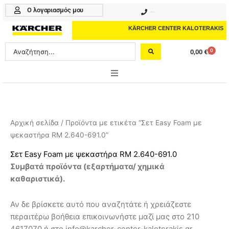
Μετάβαση
Ο λογαριασμός μου
210 4617070
στο
περιεχόμενο
KÄRCHER CENTER KALOTERAKIS
Search
0
0,00
€
Cart
...
ONLINE SHOP
HOME & GARDEN
Αρχική σελίδα
/ Προϊόντα με ετικέτα “Σετ Easy Foam με
ψεκαστήρα RM 2.640-691.0”
PROFESSIONAL
Σετ Easy Foam με ψεκαστήρα RM 2.640-691.0
ΑΞΕΣΟΥΑΡ
Συμβατά προϊόντα (
εξαρτήματα/ χημικά
καθαριστικά
).
ΚΑΘΑΡΙΣΤΙΚΑ
ΥΠΗΡΕΣΙΕΣ-ΝΕΑ-ΛΥΣΕΙΣ
Αν δε βρίσκετε αυτό που αναζητάτε ή χρειάζεστε
περαιτέρω βοήθεια επικοινωνήστε μαζί μας στο 210
4617070 ή στο info@karcher-center-kaloterakis.gr.