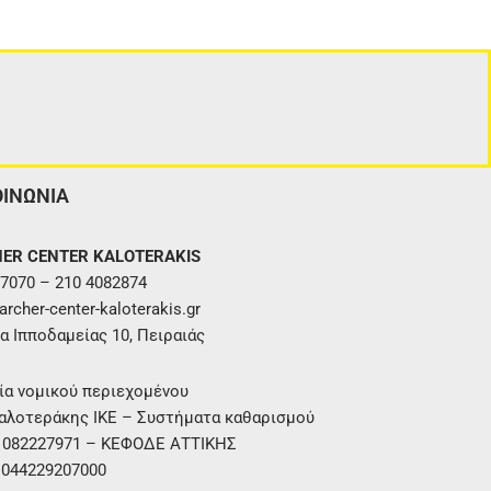
ΟΙΝΩΝΙΑ
ER CENTER KALOTERAKIS
7070 – 210 4082874
rcher-center-kaloterakis.gr
α Ιπποδαμείας 10, Πειραιάς
ία νομικού περιεχομένου
αλοτεράκης ΙΚΕ – Συστήματα καθαρισμού
. 082227971 – ΚΕΦΟΔΕ ΑΤΤΙΚΗΣ
 044229207000