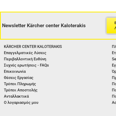
Newsletter Kärcher center Kaloterakis
KÄRCHER CENTER KALOTERAKIS
Π
Επαγγελματικές Λύσεις
Ετ
Περιβαλλοντική Ευθύνη
Se
Συχνές ερωτήσεις - FAQs
Εγ
Επικοινωνία
Όρ
Θέσεις Εργασίας
Π
Τρόποι Πληρωμής
Πο
Τρόποι Αποστολής
Πο
Ανταλλακτικά
Πο
Ο λογαριασμός μου
Ασ