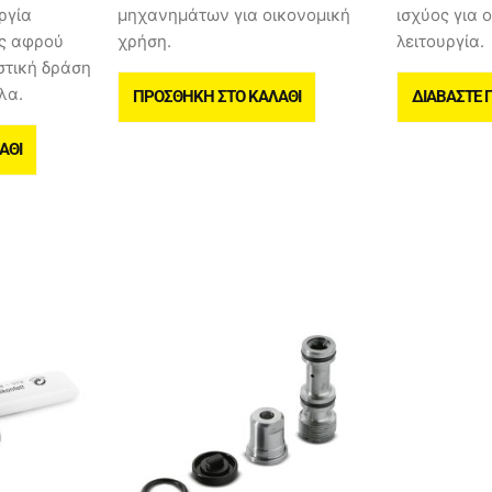
ργία
μηχανημάτων για οικονομική
ισχύος για 
ς αφρού
χρήση.
λειτουργία.
στική δράση
λα.
ΠΡΟΣΘΉΚΗ ΣΤΟ ΚΑΛΆΘΙ
ΔΙΑΒΆΣΤΕ 
ΆΘΙ