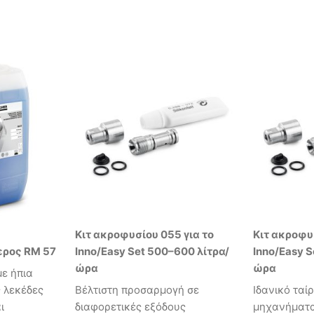
Κιτ ακροφυσίου 055 για το
Κιτ ακροφυ
ερος RM 57
Inno/Easy Set 500–600 λίτρα/
Inno/Easy S
ώρα
ώρα
ε ήπια
 λεκέδες
Βέλτιστη προσαρμογή σε
Ιδανικό ταί
ι
διαφορετικές εξόδους
μηχανήματα