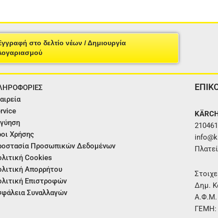
Εγγραφή στο δελτίο νέων / Δημιουργία
Λογαριασμού
ΕΠΙΚ
ΛΗΡΟΦΟΡΙΕΣ
αιρεία
rvice
KÄRCH
γύηση
210461
οι Χρήσης
info@ka
ροστασία Προσωπικών Δεδομένων
Πλατεί
λιτική Cookies
λιτική Απορρήτου
Στοιχε
λιτική Επιστροφών
Δημ. Κ
φάλεια Συναλλαγών
Α.Φ.Μ
ΓΕΜΗ: