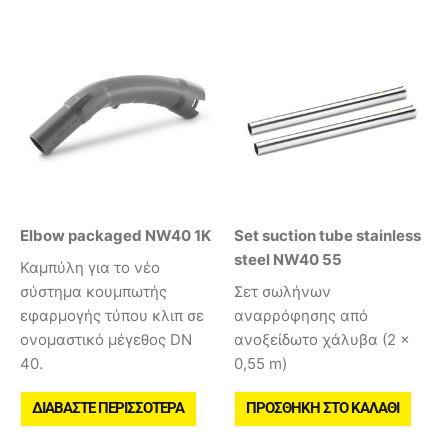
Elbow packaged NW40 1K
Set suction tube stainless
steel NW40 55
Καμπύλη για το νέο
σύστημα κουμπωτής
Σετ σωλήνων
εφαρμογής τύπου κλιπ σε
αναρρόφησης από
ονομαστικό μέγεθος DN
ανοξείδωτο χάλυβα (2 ×
40.
0,55 m)
ΔΙΑΒΆΣΤΕ ΠΕΡΙΣΣΌΤΕΡΑ
ΠΡΟΣΘΉΚΗ ΣΤΟ ΚΑΛΆΘΙ