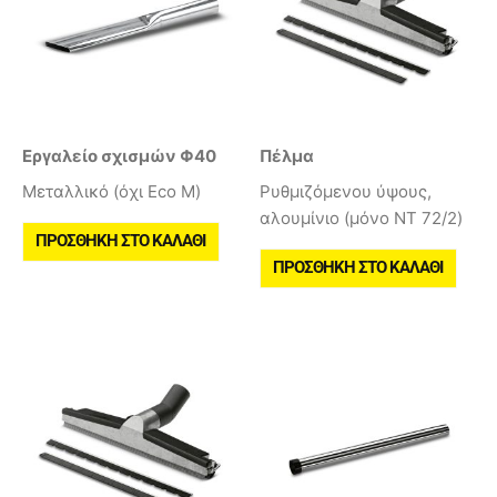
Εργαλείο σχισμών Φ40
Πέλμα
Μεταλλικό (όχι Eco M)
Ρυθμιζόμενου ύψους,
αλουμίνιο (μόνο NT 72/2)
ΠΡΟΣΘΉΚΗ ΣΤΟ ΚΑΛΆΘΙ
ΠΡΟΣΘΉΚΗ ΣΤΟ ΚΑΛΆΘΙ