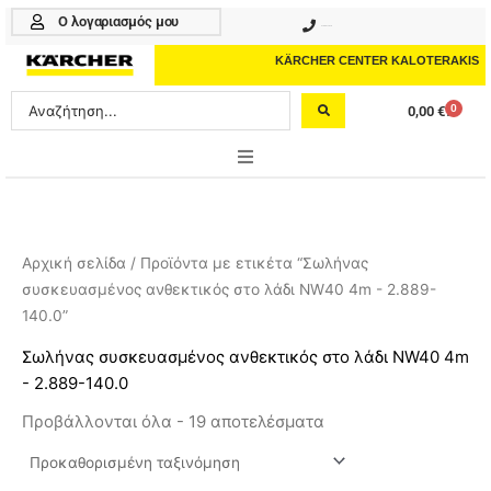
Μετάβαση
Ο λογαριασμός μου
210 4617070
στο
περιεχόμενο
KÄRCHER CENTER KALOTERAKIS
Search
0
0,00
€
Cart
...
ONLINE SHOP
HOME & GARDEN
Αρχική σελίδα
/ Προϊόντα με ετικέτα “Σωλήνας
συσκευασμένος ανθεκτικός στο λάδι NW40 4m - 2.889-
PROFESSIONAL
140.0”
ΑΞΕΣΟΥΑΡ
Σωλήνας συσκευασμένος ανθεκτικός στο λάδι NW40 4m
- 2.889-140.0
ΚΑΘΑΡΙΣΤΙΚΑ
Προβάλλονται όλα - 19 αποτελέσματα
ΥΠΗΡΕΣΙΕΣ-ΝΕΑ-ΛΥΣΕΙΣ