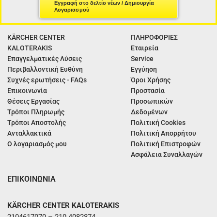
Εγγραφή στο δελτίο νέων / Δημιουργία
Λογαριασμού
KÄRCHER CENTER
ΠΛΗΡΟΦΟΡΙΕΣ
KALOTERAKIS
Εταιρεία
Επαγγελματικές Λύσεις
Service
Περιβαλλοντική Ευθύνη
Εγγύηση
Συχνές ερωτήσεις - FAQs
Όροι Χρήσης
Επικοινωνία
Προστασία
Θέσεις Εργασίας
Προσωπικών
Τρόποι Πληρωμής
Δεδομένων
Τρόποι Αποστολής
Πολιτική Cookies
Ανταλλακτικά
Πολιτική Απορρήτου
Ο λογαριασμός μου
Πολιτική Επιστροφών
Ασφάλεια Συναλλαγών
ΕΠΙΚΟΙΝΩΝΙΑ
KÄRCHER CENTER KALOTERAKIS
2104617070 – 210 4082874