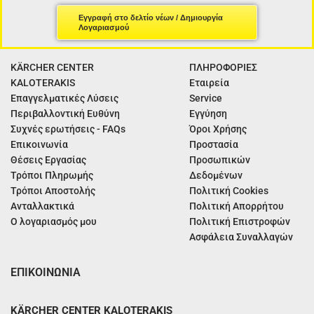
Εγγραφή στο δελτίο νέων / Δημιουργία
Λογαριασμού
KÄRCHER CENTER
ΠΛΗΡΟΦΟΡΙΕΣ
KALOTERAKIS
Εταιρεία
Επαγγελματικές Λύσεις
Service
Περιβαλλοντική Ευθύνη
Εγγύηση
Συχνές ερωτήσεις - FAQs
Όροι Χρήσης
Επικοινωνία
Προστασία
Θέσεις Εργασίας
Προσωπικών
Τρόποι Πληρωμής
Δεδομένων
Τρόποι Αποστολής
Πολιτική Cookies
Ανταλλακτικά
Πολιτική Απορρήτου
Ο λογαριασμός μου
Πολιτική Επιστροφών
Ασφάλεια Συναλλαγών
ΕΠΙΚΟΙΝΩΝΙΑ
KÄRCHER CENTER KALOTERAKIS