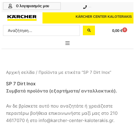
Μετάβαση
Ο λογαριασμός μου
210 4617070
στο
περιεχόμενο
KÄRCHER CENTER KALOTERAKIS
Search
0
0,00
€
Cart
...
ONLINE SHOP
HOME & GARDEN
Αρχική σελίδα
/ Προϊόντα με ετικέτα “SP 7 Dirt Inox”
PROFESSIONAL
SP 7 Dirt Inox
Συμβατά προϊόντα (εξαρτήματα/ ανταλλακτικά).
ΑΞΕΣΟΥΑΡ
Αν δε βρίσκετε αυτό που αναζητάτε ή χρειάζεστε
ΚΑΘΑΡΙΣΤΙΚΑ
περαιτέρω βοήθεια επικοινωνήστε μαζί μας στο 210
ΥΠΗΡΕΣΙΕΣ-ΝΕΑ-ΛΥΣΕΙΣ
4617070 ή στο info@karcher-center-kaloterakis.gr.