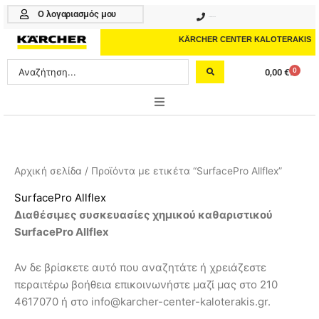
Μετάβαση
Ο λογαριασμός μου
210 4617070
στο
περιεχόμενο
KÄRCHER CENTER KALOTERAKIS
Search
0
0,00
€
Cart
...
ONLINE SHOP
HOME & GARDEN
Αρχική σελίδα
/ Προϊόντα με ετικέτα “SurfacePro Allflex”
PROFESSIONAL
SurfacePro Allflex
Διαθέσιμες συσκευασίες χημικού καθαριστικού
ΑΞΕΣΟΥΑΡ
SurfacePro Allflex
ΚΑΘΑΡΙΣΤΙΚΑ
Αν δε βρίσκετε αυτό που αναζητάτε ή χρειάζεστε
ΥΠΗΡΕΣΙΕΣ-ΝΕΑ-ΛΥΣΕΙΣ
περαιτέρω βοήθεια επικοινωνήστε μαζί μας στο 210
4617070 ή στο info@karcher-center-kaloterakis.gr.