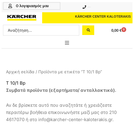
Μετάβαση
Ο λογαριασμός μου
210 4617070
στο
περιεχόμενο
KÄRCHER CENTER KALOTERAKIS
Search
0
0,00
€
Cart
...
ONLINE SHOP
HOME & GARDEN
Αρχική σελίδα
/ Προϊόντα με ετικέτα “T 10/1 Bp”
PROFESSIONAL
T 10/1 Bp
Συμβατά προϊόντα (εξαρτήματα/ ανταλλακτικά).
ΑΞΕΣΟΥΑΡ
Αν δε βρίσκετε αυτό που αναζητάτε ή χρειάζεστε
ΚΑΘΑΡΙΣΤΙΚΑ
περαιτέρω βοήθεια επικοινωνήστε μαζί μας στο 210
ΥΠΗΡΕΣΙΕΣ-ΝΕΑ-ΛΥΣΕΙΣ
4617070 ή στο info@karcher-center-kaloterakis.gr.