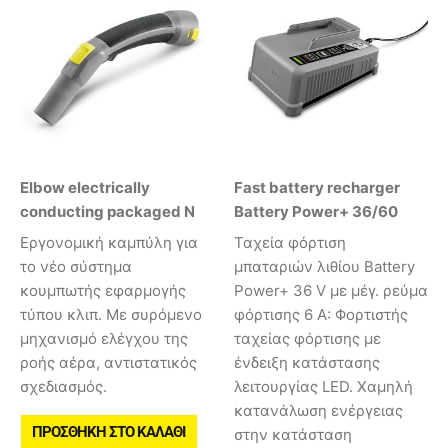
Elbow electrically
Fast battery recharger
conducting packaged N
Battery Power+ 36/60
Εργονομική καμπύλη για
Ταχεία φόρτιση
το νέο σύστημα
μπαταριών λιθίου Battery
κουμπωτής εφαρμογής
Power+ 36 V με μέγ. ρεύμα
τύπου κλιπ. Με συρόμενο
φόρτισης 6 A: Φορτιστής
μηχανισμό ελέγχου της
ταχείας φόρτισης με
ροής αέρα, αντιστατικός
ένδειξη κατάστασης
σχεδιασμός.
λειτουργίας LED. Χαμηλή
κατανάλωση ενέργειας
ΠΡΟΣΘΉΚΗ ΣΤΟ ΚΑΛΆΘΙ
στην κατάσταση