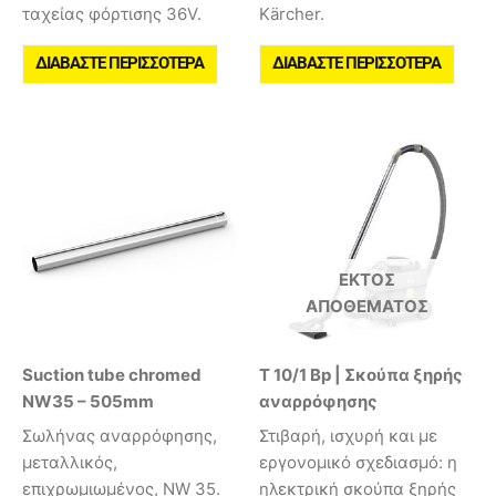
ταχείας φόρτισης 36V.
Kärcher.
ΔΙΑΒΆΣΤΕ ΠΕΡΙΣΣΌΤΕΡΑ
ΔΙΑΒΆΣΤΕ ΠΕΡΙΣΣΌΤΕΡΑ
ΕΚΤΌΣ
ΑΠΟΘΈΜΑΤΟΣ
Suction tube chromed
T 10/1 Bp | Σκούπα ξηρής
NW35 – 505mm
αναρρόφησης
Σωλήνας αναρρόφησης,
Στιβαρή, ισχυρή και με
μεταλλικός,
εργονομικό σχεδιασμό: η
επιχρωμιωμένος, NW 35.
ηλεκτρική σκούπα ξηρής