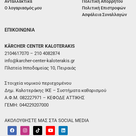
Ανταλλακτικά
Πολιτική Απορρήτου
Ο λογαριασμός μου
Πολιτική Επιστροφών
Ασφάλεια Συναλλαγών
ΕΠΙΚΟΙΝΩΝΙΑ
KÄRCHER CENTER KALOTERAKIS
2104617070 – 210 4082874
info@karcher-center-kaloterakis.gr
Πλατεία Ιπποδαμείας 10, Πειραιάς
Στοιχεία νομικού περιεχομένου
Δημ. Καλοτεράκης ΙΚΕ – Συστήματα καθαρισμού
Α.Φ.Μ. 082227971 – ΚΕΦΟΔΕ ΑΤΤΙΚΗΣ
ΓΕΜΗ: 044229207000
ΑΚΟΛΟΥΘΗΣΤΕ ΜΑΣ ΣΤΑ SOCIAL MEDIA
F
I
T
Y
L
a
n
i
o
i