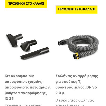
ΠΡΟΣΘΉΚΗ ΣΤΟ ΚΑΛΆΘΙ
ΠΡΟΣΘΉΚΗ ΣΤΟ ΚΑΛΆΘΙ
Κιτ ακροφυσίου:
Σωλήνας αναρρόφησης
ακροφύσιο σχισμών,
για σκούπες T,
ακροφύσιο ταπετσαριών,
συσκευασμένος, DN 35
βούρτσα αναρρόφησης,
2,0 μ.
ID 35
Ο εύκαμπτος σωλήνας
Εξάρτημα για εσοχές,
αναρρόφησης με