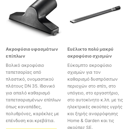
Ακροφύσιο υφασμάτων
Ευέλικτο πολύ μακρύ
επίπλων
ακροφύσιο σχισμών
Βολικό ακροφύσιο
Εύκαμπτο ακροφύσιο
ταπετσαρίας από
σχισμών για τον
πλαστικό, ονομαστικού
καθαρισμό δυσπρόσιτων
πλάτους DN 35. Ιδανικό
περιοχών στο σπίτι, στο
για απαλό καθαρισμό
υπόγειο, στο εργαστήριο,
ταπετσαρισμένων επίπλων
στο αυτοκίνητο κ.λπ. με τις
όπως καναπέδες,
ηλεκτρικές σκούπες υγρής
πολυθρόνες, καρέκλες με
και ξηρής αναρρόφησης
επένδυση και κρεβάτια.
Home & Garden και τις
σκούπες SE.