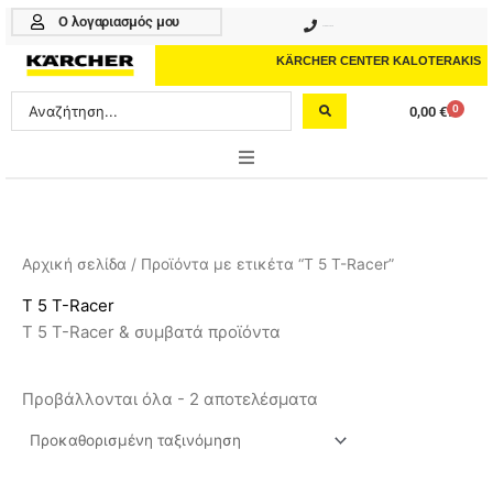
Μετάβαση
Ο λογαριασμός μου
210 4617070
στο
περιεχόμενο
KÄRCHER CENTER KALOTERAKIS
Search
0
0,00
€
Cart
...
ONLINE SHOP
HOME & GARDEN
Αρχική σελίδα
/ Προϊόντα με ετικέτα “T 5 T-Racer”
PROFESSIONAL
T 5 T-Racer
T 5 T-Racer & συμβατά προϊόντα
ΑΞΕΣΟΥΑΡ
ΚΑΘΑΡΙΣΤΙΚΑ
Προβάλλονται όλα - 2 αποτελέσματα
ΥΠΗΡΕΣΙΕΣ-ΝΕΑ-ΛΥΣΕΙΣ