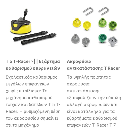
T 5 T-Racer␍| | Εξάρτημα
Ακροφύσια
καθαρισμού επιφανειών
αντικατάστασης T Racer
Σχολαστικός καθαρισμός
Τα υψηλής ποιότητας
μεγάλων επιφανειών
ακροφύσια
χωρίς πιτσίλισμα: Το
αντικατάστασης
μηχάνημα καθαρισμού
εξασφαλίζουν την εύκολη
τοίχων και δαπέδων Τ 5 T-
αλλαγή ακροφυσίων και
Racer. Η ρυθμιζόμενη θέση
είναι κατάλληλα για τα
του ακροφυσίου σημαίνει
εξαρτήματα καθαρισμού
ότι το μηχάνημα
επιφανειών T-Racer T 7