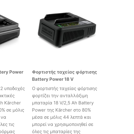
tery Power
Φορτιστής ταχείας φόρτισης
Battery Power 18 V
 2 υποδοχές
Ο φορτιστής ταχείας φόρτισης
ακτικές
φορτίζει την ανταλλάξιμη
Ah Kärcher
μπαταρία 18 V/2,5 Ah Battery
0% σε μόλις
Power της Kärcher στο 80%
 να
μέσα σε μόλις 44 λεπτά και
λες τις
μπορεί να χρησιμοποιηθεί σε
τφόρμας
όλες τις μπαταρίες της