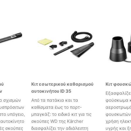
ρύ
Κιτ εσωτερικού καθαρισμού
Κιτ φουσκ
ν
αυτοκινήτου ID 35
Εξασφαλίζει
ο σχισμών
Από τα πατάκια και τα
φούσκωμα 
δυσπρόσιτων
καθίσματα έως το πορτ-
αεροστρωμά
στο υπόγειο,
μπαγκάζ: το ειδικό κιτ για τις
φουσκωτών 
 αυτοκίνητο
σκούπες WD της Kärcher
χρήση ηλεκ
κές σκούπες
διασφαλίζει την αδιάλειπτη
υγρής και 