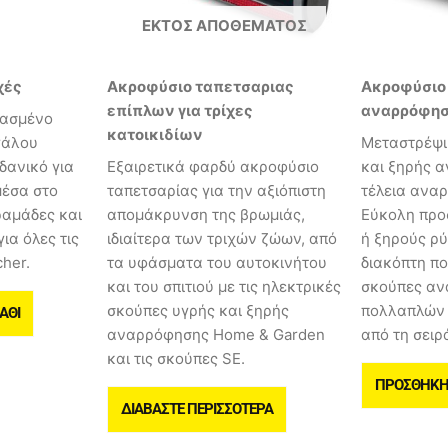
ΕΚΤΌΣ ΑΠΟΘΈΜΑΤΟΣ
χές
Ακροφύσιο ταπετσαριας
Ακροφύσιο 
επίπλων για τρίχες
αναρρόφη
ιασμένο
κατοικιδίων
γάλου
Μεταστρέψι
Ιδανικό για
Εξαιρετικά φαρδύ ακροφύσιο
και ξηρής 
μέσα στο
ταπετσαρίας για την αξιόπιστη
τέλεια ανα
ραμάδες και
απομάκρυνση της βρωμιάς,
Εύκολη προ
ια όλες τις
ιδιαίτερα των τριχών ζώων, από
ή ξηρούς ρύ
her.
τα υφάσματα του αυτοκινήτου
διακόπτη ποδ
και του σπιτιού με τις ηλεκτρικές
σκούπες α
σκούπες υγρής και ξηρής
πολλαπλών 
ΆΘΙ
αναρρόφησης Home & Garden
από τη σειρ
και τις σκούπες SE.
ΠΡΟΣΘΉΚΗ 
ΔΙΑΒΆΣΤΕ ΠΕΡΙΣΣΌΤΕΡΑ