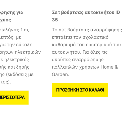
φησης για
Σετ βούρτσας αυτοκινήτου ID
σχύος
35
σωλήνας 1 m,
Το σετ βούρτσας αναρρόφησης
λεπτός, με
επιτρέπει τον σχολαστικό
για την εύκολη
καθαρισμό του εσωτερικού του
ρητών ηλεκτρικών
αυτοκινήτου. Για όλες τις
ε ηλεκτρικές
σκούπες αναρρόφησης
ρής και ξηρής
πολλαπλών χρήσεων Home &
ς (εκδόσεις με
Garden.
τος).
ΠΡΟΣΘΉΚΗ ΣΤΟ ΚΑΛΆΘΙ
ΠΕΡΙΣΣΌΤΕΡΑ