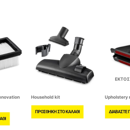
ΕΚΤΌΣ
Renovation
Household kit
Upholstery
ΠΡΟΣΘΉΚΗ ΣΤΟ ΚΑΛΆΘΙ
ΔΙΑΒΆΣΤΕ 
ΆΘΙ