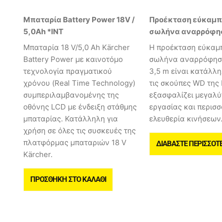
Μπαταρία Battery Power 18V /
Προέκταση εύκαμπ
5,0Ah *INT
σωλήνα αναρρόφη
Mπαταρία 18 V/5,0 Ah Kärcher
Η προέκταση εύκαμ
Battery Power με καινοτόμο
σωλήνα αναρρόφησ
τεχνολογία πραγματικού
3,5 m είναι κατάλλη
χρόνου (Real Time Technology)
τις σκούπες WD της 
συμπεριλαμβανομένης της
εξασφαλίζει μεγαλύ
οθόνης LCD με ένδειξη στάθμης
εργασίας και περισ
μπαταρίας. Κατάλληλη για
ελευθερία κινήσεων
χρήση σε όλες τις συσκευές της
πλατφόρμας μπαταριών 18 V
ΔΙΑΒΆΣΤΕ ΠΕΡΙΣΣΌΤ
Kärcher.
ΠΡΟΣΘΉΚΗ ΣΤΟ ΚΑΛΆΘΙ