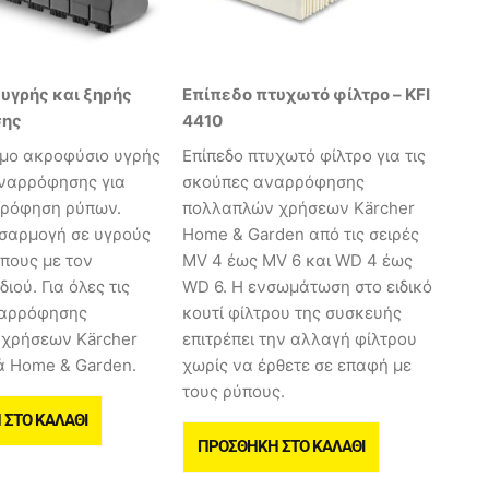
υγρής και ξηρής
Επίπεδο πτυχωτό φίλτρο – KFI
σης
4410
μο ακροφύσιο υγρής
Επίπεδο πτυχωτό φίλτρο για τις
αναρρόφησης για
σκούπες αναρρόφησης
ρρόφηση ρύπων.
πολλαπλών χρήσεων Kärcher
σαρμογή σε υγρούς
Home & Garden από τις σειρές
πους με τον
MV 4 έως MV 6 και WD 4 έως
ιού. Για όλες τις
WD 6. Η ενσωμάτωση στο ειδικό
ναρρόφησης
κουτί φίλτρου της συσκευής
χρήσεων Kärcher
επιτρέπει την αλλαγή φίλτρου
ά Home & Garden.
χωρίς να έρθετε σε επαφή με
τους ρύπους.
ΣΤΟ ΚΑΛΆΘΙ
ΠΡΟΣΘΉΚΗ ΣΤΟ ΚΑΛΆΘΙ