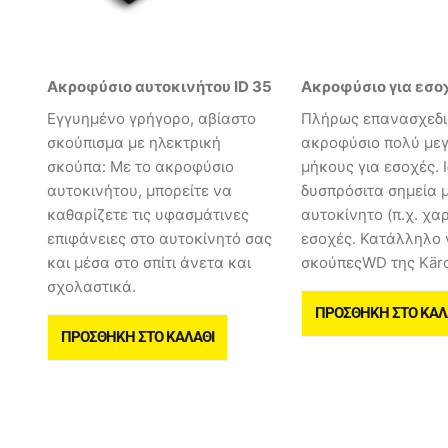
Ακροφύσιο αυτοκινήτου ID 35
Ακροφύσιο για εσο
Εγγυημένο γρήγορο, αβίαστο
Πλήρως επανασχεδ
σκούπισμα με ηλεκτρική
ακροφύσιο πολύ με
σκούπα: Με το ακροφύσιο
μήκους για εσοχές. 
αυτοκινήτου, μπορείτε να
δυσπρόσιτα σημεία 
καθαρίζετε τις υφασμάτινες
αυτοκίνητο (π.χ. χα
επιφάνειες στο αυτοκίνητό σας
εσοχές. Κατάλληλο γ
και μέσα στο σπίτι άνετα και
σκούπεςWD της Kärc
σχολαστικά.
ΠΡΟΣΘΉΚΗ ΣΤΟ ΚΑΛ
ΠΡΟΣΘΉΚΗ ΣΤΟ ΚΑΛΆΘΙ