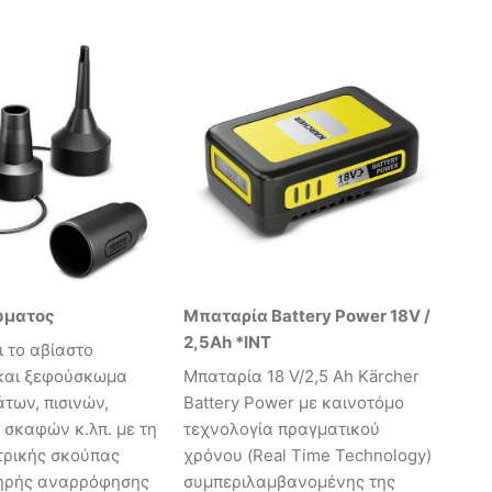
ώματος
Μπαταρία Battery Power 18V /
2,5Ah *INT
 το αβίαστο
και ξεφούσκωμα
Mπαταρία 18 V/2,5 Ah Kärcher
των, πισινών,
Battery Power με καινοτόμο
σκαφών κ.λπ. με τη
τεχνολογία πραγματικού
τρικής σκούπας
χρόνου (Real Time Technology)
ξηρής αναρρόφησης
συμπεριλαμβανομένης της