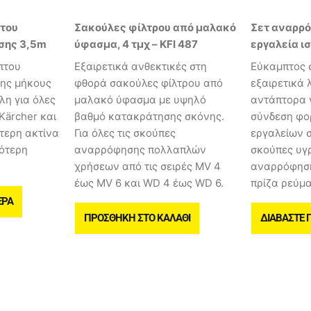
του
Σακούλες φίλτρου από μαλακό
Σετ αναρρό
σης 3,5m
ύφασμα, 4 τμχ – KFI 487
εργαλεία ι
πτου
Εξαιρετικά ανθεκτικές στη
Εύκαμπτος 
ης μήκους
φθορά σακούλες φίλτρου από
εξαιρετικά 
λη για όλες
μαλακό ύφασμα με υψηλό
αντάπτορα 
Kärcher και
βαθμό κατακράτησης σκόνης.
σύνδεση φο
τερη ακτίνα
Για όλες τις σκούπες
εργαλείων σ
σότερη
αναρρόφησης πολλαπλών
σκούπες υγ
.
χρήσεων από τις σειρές MV 4
αναρρόφηση
έως MV 6 και WD 4 έως WD 6.
πρίζα ρεύμα
ΕΡΑ
ΠΡΟΣΘΉΚΗ ΣΤΟ ΚΑΛΆΘΙ
ΔΙΑΒΆΣΤΕ 