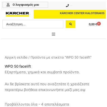
Μετάβαση
Ο λογαριασμός μου
210 4617070
στο
περιεχόμενο
KÄRCHER CENTER KALOTERAKIS
Search
0
0,00
€
Cart
...
ONLINE SHOP
HOME & GARDEN
Αρχική σελίδα
/ Προϊόντα με ετικέτα “WPD 50 facelift”
PROFESSIONAL
WPD 50 facelift
Εξαρτήματα, χημικά και συμβατά προϊόντα.
ΑΞΕΣΟΥΑΡ
Αν δε βρίσκετε αυτό που αναζητάτε ή χρειάζεστε
ΚΑΘΑΡΙΣΤΙΚΑ
περαιτέρω βοήθεια επικοινωνήστε μαζί μας.αψ
ΥΠΗΡΕΣΙΕΣ-ΝΕΑ-ΛΥΣΕΙΣ
Προβάλλονται όλα - 4 αποτελέσματα