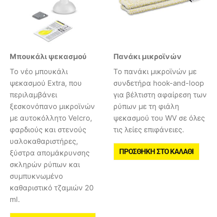
Μπουκάλι ψεκασμού
Πανάκι μικροϊνών
Το νέο μπουκάλι
Το πανάκι μικροϊνών με
ψεκασμού Extra, που
συνδετήρα hook-and-loop
περιλαμβάνει
για βέλτιστη αφαίρεση των
ξεσκονόπανο μικροϊνών
ρύπων με τη φιάλη
με αυτοκόλλητο Velcro,
ψεκασμού του WV σε όλες
φαρδιούς και στενούς
τις λείες επιφάνειες.
υαλοκαθαριστήρες,
ΠΡΟΣΘΉΚΗ ΣΤΟ ΚΑΛΆΘΙ
ξύστρα απομάκρυνσης
σκληρών ρύπων και
συμπυκνωμένο
καθαριστικό τζαμιών 20
ml.