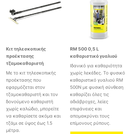
Kιτ τηλεσκοπικής
RM 500 0,5 L
προέκτασης
καθαριστικό γυαλιού
τζαμοκαθαριστή
Ιδανικό για καθαριότητα
Με το κιτ τηλεσκοπικής
χωρίς λεκέδες. Το φυσικό
προέκτασης που
καθαριστικό γυαλιού RM
εφαρμόζεται στον
500N με φυσική σύνθεση
τζαμοκαθαριστή και τον
καθαρίζει όλες τις
δονούμενο καθαριστή
αδιάβροχες, λείες
χωρίς καλώδιο, μπορείτε
επιφάνειες και
να καθαρίσετε ακόμα και
απομακρύνει τους
τζάμι σε ύψος έως 1.5
επίμονους ρύπους.
μέτρα.