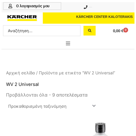
Μετάβαση
Ο λογαριασμός μου
210 4617070
στο
περιεχόμενο
KÄRCHER CENTER KALOTERAKIS
Search
0
0,00
€
Cart
...
ONLINE SHOP
HOME & GARDEN
Αρχική σελίδα
/ Προϊόντα με ετικέτα “WV 2 Universal”
PROFESSIONAL
WV 2 Universal
Προβάλλονται όλα - 9 αποτελέσματα
ΑΞΕΣΟΥΑΡ
ΚΑΘΑΡΙΣΤΙΚΑ
ΥΠΗΡΕΣΙΕΣ-ΝΕΑ-ΛΥΣΕΙΣ