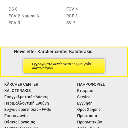
DS 6
FCV 4
FCV 2 Natural N
RCF 3
FCV 3
SV 7
Newsletter Kärcher center Kaloterakis
Εγγραφή στο δελτίο νέων / Δημιουργία
Λογαριασμού
KÄRCHER CENTER
ΠΛΗΡΟΦΟΡΙΕΣ
KALOTERAKIS
Εταιρεία
Επαγγελματικές Λύσεις
Service
Περιβαλλοντική Ευθύνη
Εγγύηση
Συχνές ερωτήσεις - FAQs
Όροι Χρήσης
Επικοινωνία
Προστασία
Θέσεις Εργασίας
Προσωπικών