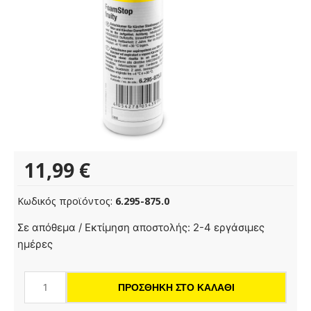
11,99
€
Κωδικός προϊόντος:
6.295-875.0
RM
Σε απόθεμα / Εκτίμηση αποστολής: 2-4 εργάσιμες
FoamStop
ημέρες
Fruity
125ml
ΠΡΟΣΘΉΚΗ ΣΤΟ ΚΑΛΆΘΙ
ποσότητα