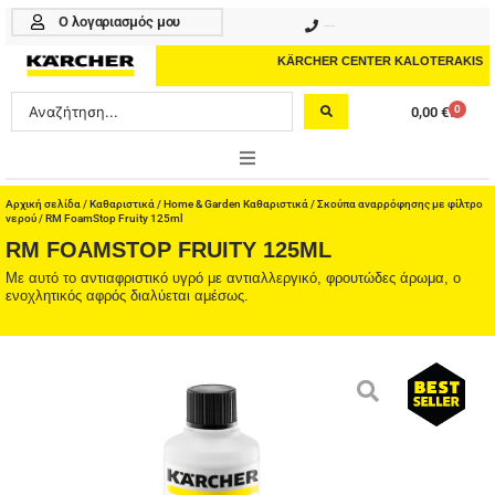
Μετάβαση
Ο λογαριασμός μου
210 4617070
στο
περιεχόμενο
KÄRCHER CENTER KALOTERAKIS
Search
0
0,00
€
Cart
...
ONLINE SHOP
Αρχική σελίδα
/
Καθαριστικά
/
Home & Garden Καθαριστικά
/
Σκούπα αναρρόφησης με φίλτρο
νερού
/ RM FoamStop Fruity 125ml
RM FOAMSTOP FRUITY 125ML
HOME & GARDEN
Με αυτό το αντιαφριστικό υγρό με αντιαλλεργικό, φρουτώδες άρωμα, ο
ενοχλητικός αφρός διαλύεται αμέσως.
PROFESSIONAL
ΑΞΕΣΟΥΑΡ
ΚΑΘΑΡΙΣΤΙΚΑ
ΥΠΗΡΕΣΙΕΣ-ΝΕΑ-ΛΥΣΕΙΣ