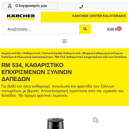
Μετάβαση
Ο λογαριασμός μου
210 4617070
στο
περιεχόμενο
KÄRCHER CENTER KALOTERAKIS
Search
0
0,00
€
Cart
...
ONLINE SHOP
Αρχική σελίδα
/
Καθαριστικά
/
Home & Garden Καθαριστικά
/
Μηχανή καθαρισμού σκληρών
δαπέδων & Ηλεκτρική σφουγγαρίστρα
/ RM 534, Καθαριστικό επιχρισμένων ξύλινων δαπέδων
RM 534, ΚΑΘΑΡΙΣΤΙΚΌ
HOME & GARDEN
ΕΠΙΧΡΙΣΜΈΝΩΝ ΞΎΛΙΝΩΝ
ΔΑΠΈΔΩΝ
PROFESSIONAL
Για βαθύ και ήπιο καθαρισμό, ανανέωση και φροντίδα των ξύλινων
ΑΞΕΣΟΥΑΡ
πατωμάτων με βερνίκι. Αποτελεσματική προστασία από την υγρασία του
δαπέδου. Με άρωμα φρέσκου λεμονιού.
ΚΑΘΑΡΙΣΤΙΚΑ
ΥΠΗΡΕΣΙΕΣ-ΝΕΑ-ΛΥΣΕΙΣ