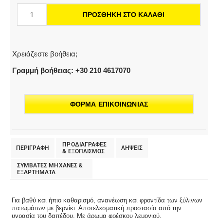
επιχρισμένων
ΠΡΟΣΘΉΚΗ ΣΤΟ ΚΑΛΆΘΙ
ξύλινων
δαπέδων
ποσότητα
Χρειάζεστε βοήθεια;
Γραμμή βοήθειας: +30 210 4617070
ΦΟΡΜΑ ΕΠΙΚΟΙΝΩΝΙΑΣ
ΠΡΟΔΙΑΓΡΑΦΕΣ
ΠΕΡΙΓΡΑΦΗ
ΛΗΨΕΙΣ
& EΞΟΠΛΙΣΜΟΣ
ΣΥΜΒΑΤΕΣ ΜΗΧΑΝΕΣ &
ΕΞΑΡΤΗΜΑΤΑ
Για βαθύ και ήπιο καθαρισμό, ανανέωση και φροντίδα των ξύλινων
πατωμάτων με βερνίκι. Αποτελεσματική προστασία από την
υγρασία του δαπέδου. Με άρωμα φρέσκου λεμονιού.