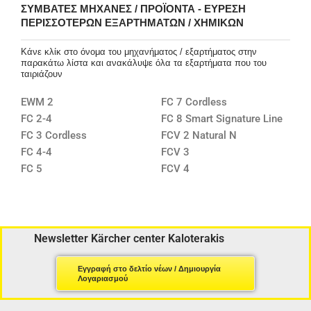
ΣΥΜΒΑΤΈΣ ΜΗΧΑΝΈΣ / ΠΡΟΪΌΝΤΑ - ΕΎΡΕΣΗ
ΠΕΡΙΣΣΌΤΕΡΩΝ ΕΞΑΡΤΗΜΆΤΩΝ / ΧΗΜΙΚΏΝ
Κάνε κλίκ στο όνομα του μηχανήματος / εξαρτήματος στην
παρακάτω λίστα και ανακάλυψε όλα τα εξαρτήματα που του
ταιριάζουν
EWM 2
FC 7 Cordless
FC 2-4
FC 8 Smart Signature Line
FC 3 Cordless
FCV 2 Natural N
FC 4-4
FCV 3
FC 5
FCV 4
Newsletter Kärcher center Kaloterakis
Εγγραφή στο δελτίο νέων / Δημιουργία
Λογαριασμού