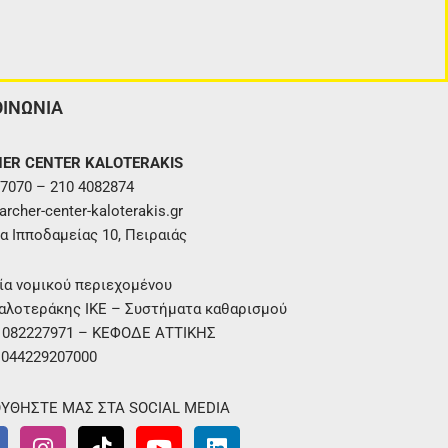
ΟΙΝΩΝΙΑ
ER CENTER KALOTERAKIS
7070 – 210 4082874
rcher-center-kaloterakis.gr
α Ιπποδαμείας 10, Πειραιάς
ία νομικού περιεχομένου
αλοτεράκης ΙΚΕ – Συστήματα καθαρισμού
. 082227971 – ΚΕΦΟΔΕ ΑΤΤΙΚΗΣ
 044229207000
ΥΘΗΣΤΕ ΜΑΣ ΣΤΑ SOCIAL MEDIA
I
T
Y
L