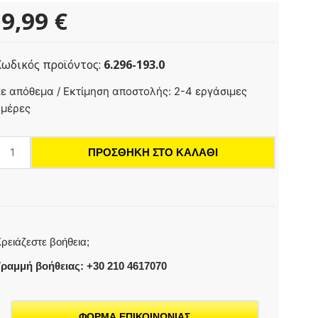
9,99
€
Κωδικός προϊόντος:
6.296-193.0
RM
ε απόθεμα / Εκτίμηση αποστολής: 2-4 εργάσιμες
11
ημέρες
Σκόνη
αφαλάτωσης
ΠΡΟΣΘΉΚΗ ΣΤΟ ΚΑΛΆΘΙ
6x17g)
οσότητα
ρειάζεστε βοήθεια;
ραμμή βοήθειας: +30 210 4617070
ΦΟΡΜΑ ΕΠΙΚΟΙΝΩΝΙΑΣ