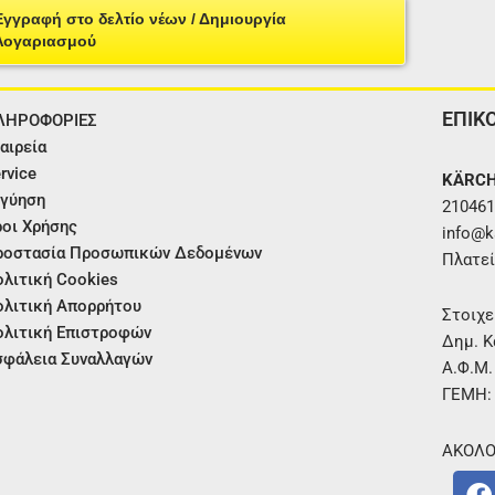
Εγγραφή στο δελτίο νέων / Δημιουργία
Λογαριασμού
ΕΠΙΚ
ΛΗΡΟΦΟΡΙΕΣ
αιρεία
rvice
KÄRCH
γύηση
210461
οι Χρήσης
info@ka
ροστασία Προσωπικών Δεδομένων
Πλατεί
λιτική Cookies
λιτική Απορρήτου
Στοιχε
λιτική Επιστροφών
Δημ. Κ
φάλεια Συναλλαγών
Α.Φ.Μ
ΓΕΜΗ:
ΑΚΟΛΟ
F