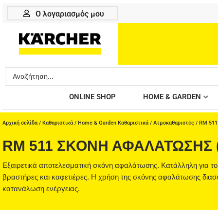
Μετάβαση
Ο λογαριασμός μου
στο
περιεχόμενο
Search
...
ONLINE SHOP
HOME & GARDEN
Αρχική σελίδα
/
Καθαριστικά
/
Home & Garden Καθαριστικά
/
Ατμοκαθαριστές
/ RM 511
RM 511 ΣΚΌΝΗ ΑΦΑΛΆΤΩΣΗΣ 
Εξαιρετικά αποτελεσματική σκόνη αφαλάτωσης. Κατάλληλη για του
βραστήρες και καφετιέρες. Η χρήση της σκόνης αφαλάτωσης διασ
κατανάλωση ενέργειας.