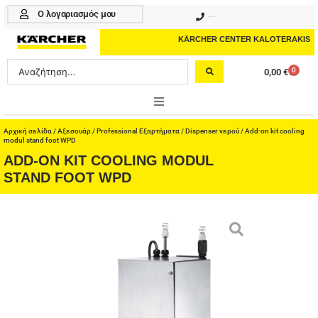
Μετάβαση
Ο λογαριασμός μου
210 4617070
στο
περιεχόμενο
KÄRCHER CENTER KALOTERAKIS
Search
0
0,00
€
Cart
...
ONLINE SHOP
Αρχική σελίδα
/
Αξεσουάρ
/
Professional Εξαρτήματα
/
Dispenser νερού
/ Add-on kit cooling
modul stand foot WPD
ADD-ON KIT COOLING MODUL
HOME & GARDEN
STAND FOOT WPD
PROFESSIONAL
ΑΞΕΣΟΥΑΡ
ΚΑΘΑΡΙΣΤΙΚΑ
ΥΠΗΡΕΣΙΕΣ-ΝΕΑ-ΛΥΣΕΙΣ