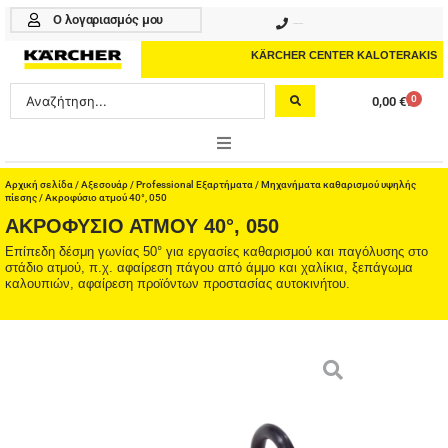
Μετάβαση
Ο λογαριασμός μου
210 4617070
στο
περιεχόμενο
KÄRCHER CENTER KALOTERAKIS
Search
0
0,00
€
Cart
...
ONLINE SHOP
Αρχική σελίδα
/
Αξεσουάρ
/
Professional Εξαρτήματα
/
Μηχανήματα καθαρισμού υψηλής
πίεσης
/ Ακροφύσιο ατμού 40°, 050
ΑΚΡΟΦΎΣΙΟ ΑΤΜΟΎ 40°, 050
HOME & GARDEN
Επίπεδη δέσμη γωνίας 50° για εργασίες καθαρισμού και παγόλυσης στο
στάδιο ατμού, π.χ. αφαίρεση πάγου από άμμο και χαλίκια, ξεπάγωμα
PROFESSIONAL
καλουπιών, αφαίρεση προϊόντων προστασίας αυτοκινήτου.
ΑΞΕΣΟΥΑΡ
ΚΑΘΑΡΙΣΤΙΚΑ
ΥΠΗΡΕΣΙΕΣ-ΝΕΑ-ΛΥΣΕΙΣ