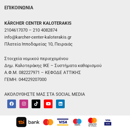
ΕΠΙΚΟΙΝΩΝΙΑ
KÄRCHER CENTER KALOTERAKIS
2104617070 – 210 4082874
info@karcher-center-kaloterakis.gr
Πλατεία Ιπποδαμείας 10, Πειραιάς
Στοιχεία νομικού περιεχομένου
Δημ. Καλοτεράκης ΙΚΕ – Συστήματα καθαρισμού
Α.Φ.Μ. 082227971 – ΚΕΦΟΔΕ ΑΤΤΙΚΗΣ
ΓΕΜΗ: 044229207000
ΑΚΟΛΟΥΘΗΣΤΕ ΜΑΣ ΣΤΑ SOCIAL MEDIA
F
I
T
Y
L
a
n
i
o
i
c
s
k
u
n
e
t
t
t
k
b
a
o
u
e
o
g
k
b
d
o
r
e
i