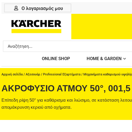
Μετάβαση
Ο λογαριασμός μου
στο
περιεχόμενο
Search
...
ONLINE SHOP
HOME & GARDEN
Αρχική σελίδα
/
Αξεσουάρ
/
Professional Εξαρτήματα
/
Μηχανήματα καθαρισμού υψηλής
ΑΚΡΟΦΎΣΙΟ ΑΤΜΟΎ 50°, 001,5
Επίπεδη ρίψη 50° για καθάρισμα και λιώσιμο, σε κατάσταση λειτο
απομάκρυνση κεριού από οχήματα.