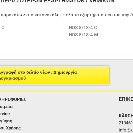
Η ΠΕΡΙΣΣΌΤΕΡΩΝ ΕΞΑΡΤΗΜΆΤΩΝ / ΧΗΜΙΚΏΝ
ν παρακάτω λίστα και ανακάλυψε όλα τα εξαρτήματα που του ταιρι
 C
HDS 8/18-4 C
C
HDS 8/18-4 M
Εγγραφή στο δελτίο νέων / Δημιουργία
Λογαριασμού
ΕΠΙΚ
ΛΗΡΟΦΟΡΙΕΣ
αιρεία
rvice
KÄRCH
γύηση
210461
οι Χρήσης
info@ka