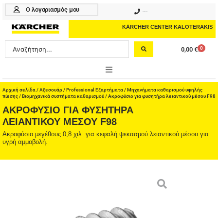
Μετάβαση
Ο λογαριασμός μου
210 4617070
στο
περιεχόμενο
KÄRCHER CENTER KALOTERAKIS
Search
0
0,00
€
Cart
...
ONLINE SHOP
Αρχική σελίδα
/
Αξεσουάρ
/
Professional Εξαρτήματα
/
Μηχανήματα καθαρισμού υψηλής
πίεσης
/
Βιομηχανικά συστήματα καθαρισμού
/ Ακροφύσιο για φυσητήρα λειαντικού μέσου F98
ΑΚΡΟΦΎΣΙΟ ΓΙΑ ΦΥΣΗΤΉΡΑ
HOME & GARDEN
ΛΕΙΑΝΤΙΚΟΎ ΜΈΣΟΥ F98
PROFESSIONAL
Ακροφύσιο μεγέθους 0,8 χιλ. για κεφαλή ψεκασμού λειαντικού μέσου για
υγρή αμμοβολή.
ΑΞΕΣΟΥΑΡ
ΚΑΘΑΡΙΣΤΙΚΑ
ΥΠΗΡΕΣΙΕΣ-ΝΕΑ-ΛΥΣΕΙΣ