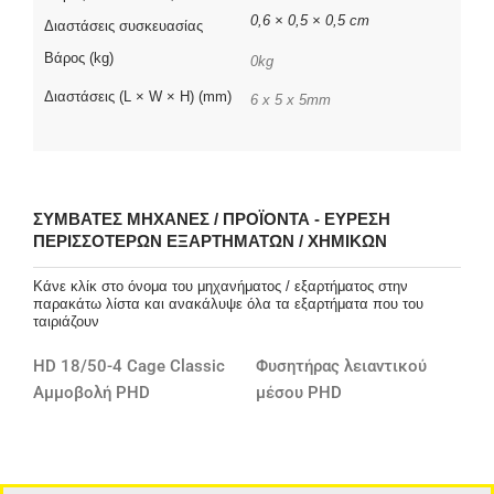
0,6 × 0,5 × 0,5 cm
Διαστάσεις συσκευασίας
Βάρος (kg)
0kg
Διαστάσεις (L × W × H) (mm)
6 x 5 x 5mm
ΣΥΜΒΑΤΈΣ ΜΗΧΑΝΈΣ / ΠΡΟΪΌΝΤΑ - ΕΎΡΕΣΗ
ΠΕΡΙΣΣΌΤΕΡΩΝ ΕΞΑΡΤΗΜΆΤΩΝ / ΧΗΜΙΚΏΝ
Κάνε κλίκ στο όνομα του μηχανήματος / εξαρτήματος στην
παρακάτω λίστα και ανακάλυψε όλα τα εξαρτήματα που του
ταιριάζουν
HD 18/50-4 Cage Classic
Φυσητήρας λειαντικού
Αμμοβολή PHD
μέσου PHD