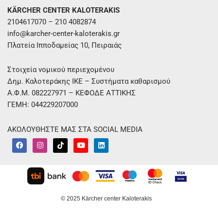
KÄRCHER CENTER KALOTERAKIS
2104617070 – 210 4082874
info@karcher-center-kaloterakis.gr
Πλατεία Ιπποδαμείας 10, Πειραιάς
Στοιχεία νομικού περιεχομένου
Δημ. Καλοτεράκης ΙΚΕ – Συστήματα καθαρισμού
Α.Φ.Μ. 082227971 – ΚΕΦΟΔΕ ΑΤΤΙΚΗΣ
ΓΕΜΗ: 044229207000
ΑΚΟΛΟΥΘΗΣΤΕ ΜΑΣ ΣΤΑ SOCIAL MEDIA
F
I
T
Y
L
a
n
i
o
i
c
s
k
u
n
e
t
t
t
k
b
a
o
u
e
o
g
k
b
d
o
r
e
i
k
a
n
m
© 2025 Kärcher center Kaloterakis