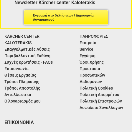
Newsletter Kärcher center Kaloterakis
Εγγραφή στο δελτίο νέων / Δημιουργία
Λογαριασμού
KÄRCHER CENTER
ΠΛΗΡΟΦΟΡΙΕΣ
KALOTERAKIS
Εταιρεία
Επαγγελματικές Λύσεις
Service
Περιβαλλοντική Ευθύνη
Εγγύηση
Συχνές ερωτήσεις - FAQs
Όροι Χρήσης
Επικοινωνία
Προστασία
Θέσεις Εργασίας
Προσωπικών
Τρόποι Πληρωμής
Δεδομένων
Τρόποι Αποστολής
Πολιτική Cookies
Ανταλλακτικά
Πολιτική Απορρήτου
Ο λογαριασμός μου
Πολιτική Επιστροφών
Ασφάλεια Συναλλαγών
ΕΠΙΚΟΙΝΩΝΙΑ