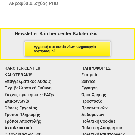
Ακροφύσια ισχύος PHD
Newsletter Kärcher center Kaloterakis
Εγγραφή στο δελτίο νέων / Δημιουργία
Λογαριασμού
KÄRCHER CENTER
ΠΛΗΡΟΦΟΡΙΕΣ
KALOTERAKIS
Εταιρεία
Επαγγελματικές Λύσεις
Service
Περιβαλλοντική Ευθύνη
Εγγύηση
Συχνές ερωτήσεις - FAQs
Όροι Χρήσης
Επικοινωνία
Προστασία
Θέσεις Εργασίας
Προσωπικών
Τρόποι Πληρωμής
Δεδομένων
Τρόποι Αποστολής
Πολιτική Cookies
Ανταλλακτικά
Πολιτική Απορρήτου
Ο λογαριασμός μου
Πολιτική Επιστροφών