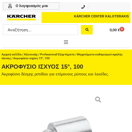
Μετάβαση
Ο λογαριασμός μου
210 4617070
στο
περιεχόμενο
KÄRCHER CENTER KALOTERAKIS
Search
0
0,00
€
Cart
...
ONLINE SHOP
Αρχική σελίδα
/
Αξεσουάρ
/
Professional Εξαρτήματα
/
Μηχανήματα καθαρισμού υψηλής
πίεσης
/ Ακροφύσιο ισχύος 15°, 100
ΑΚΡΟΦΎΣΙΟ ΙΣΧΎΟΣ 15°, 100
HOME & GARDEN
Ακροφύσιο δέσμης ριπιδίου για επίμονους ρύπους και λεκέδες.
PROFESSIONAL
ΑΞΕΣΟΥΑΡ
ΚΑΘΑΡΙΣΤΙΚΑ
ΥΠΗΡΕΣΙΕΣ-ΝΕΑ-ΛΥΣΕΙΣ