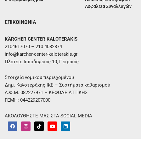
Ασφάλεια Συναλλαγών
ΕΠΙΚΟΙΝΩΝΙΑ
KÄRCHER CENTER KALOTERAKIS
2104617070 – 210 4082874
info@karcher-center-kaloterakis.gr
Πλατεία Ιπποδαμείας 10, Πειραιάς
Στοιχεία νομικού περιεχομένου
Δημ. Καλοτεράκης ΙΚΕ – Συστήματα καθαρισμού
Α.Φ.Μ. 082227971 – ΚΕΦΟΔΕ ΑΤΤΙΚΗΣ
ΓΕΜΗ: 044229207000
ΑΚΟΛΟΥΘΗΣΤΕ ΜΑΣ ΣΤΑ SOCIAL MEDIA
F
I
T
Y
L
a
n
i
o
i
c
s
k
u
n
e
t
t
t
k