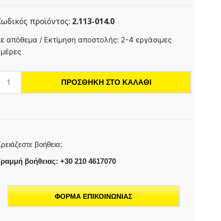
Κωδικός προϊόντος:
2.113-014.0
κροφύσιο
ε απόθεμα / Εκτίμηση αποστολής: 2-4 εργάσιμες
σχύος
ημέρες
5°,
075
ΠΡΟΣΘΉΚΗ ΣΤΟ ΚΑΛΆΘΙ
οσότητα
ρειάζεστε βοήθεια;
ραμμή βοήθειας: +30 210 4617070
ΦΟΡΜΑ ΕΠΙΚΟΙΝΩΝΙΑΣ