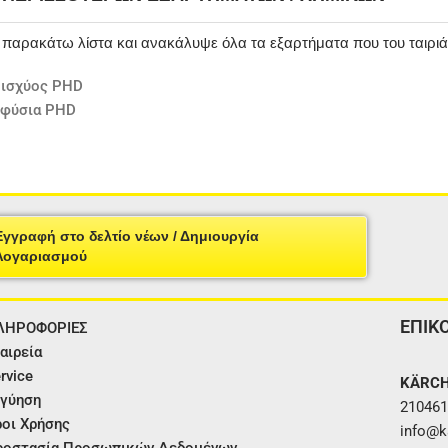
ν παρακάτω λίστα και ανακάλυψε όλα τα εξαρτήματα που του ταιρι
 ισχύος PHD
φύσια PHD
Εγγραφή στο δελτίο νέων / Δημιουργία
Λογαριασμού
ΕΠΙΚ
ΛΗΡΟΦΟΡΙΕΣ
αιρεία
rvice
KÄRCH
γύηση
210461
οι Χρήσης
info@ka
ροστασία Προσωπικών Δεδομένων