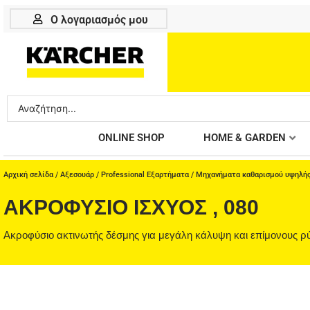
Μετάβαση
Ο λογαριασμός μου
στο
περιεχόμενο
Search
...
ONLINE SHOP
HOME & GARDEN
Αρχική σελίδα
/
Αξεσουάρ
/
Professional Εξαρτήματα
/
Μηχανήματα καθαρισμού υψηλής
ΑΚΡΟΦΎΣΙΟ ΙΣΧΎΟΣ , 080
Ακροφύσιο ακτινωτής δέσμης για μεγάλη κάλυψη και επίμονους ρύ