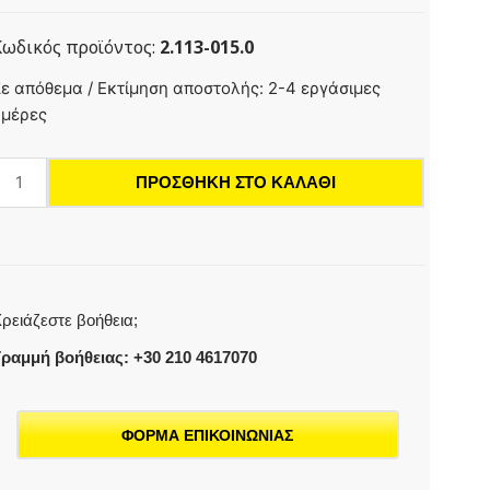
Κωδικός προϊόντος:
2.113-015.0
κροφύσιο
ε απόθεμα / Εκτίμηση αποστολής: 2-4 εργάσιμες
σχύος
ημέρες
080
ΠΡΟΣΘΉΚΗ ΣΤΟ ΚΑΛΆΘΙ
οσότητα
ρειάζεστε βοήθεια;
ραμμή βοήθειας: +30 210 4617070
ΦΟΡΜΑ ΕΠΙΚΟΙΝΩΝΙΑΣ