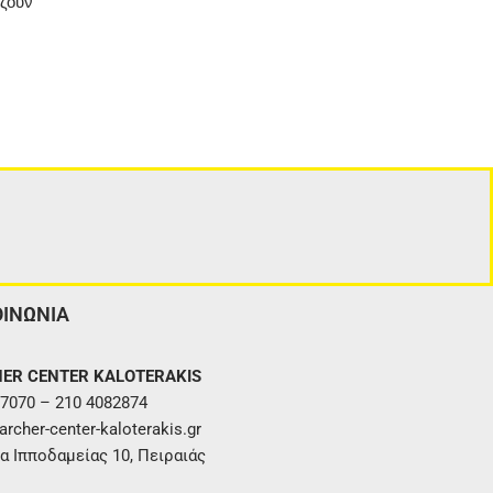
άζουν
ΟΙΝΩΝΙΑ
ER CENTER KALOTERAKIS
7070 – 210 4082874
rcher-center-kaloterakis.gr
α Ιπποδαμείας 10, Πειραιάς