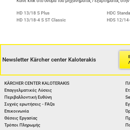
Κάνε κλίκ στο όνομα του μηχανήματος / εξαρτήματος στη
HD 13/18 S Plus
HDC Standa
HD 13/18-4 S ST Classic
HDS 12/14
Newsletter Kärcher center Kaloterakis
KÄRCHER CENTER KALOTERAKIS
Π
Επαγγελματικές Λύσεις
Ετ
Περιβαλλοντική Ευθύνη
Se
Συχνές ερωτήσεις - FAQs
Εγ
Επικοινωνία
Όρ
Θέσεις Εργασίας
Π
Τρόποι Πληρωμής
Πο