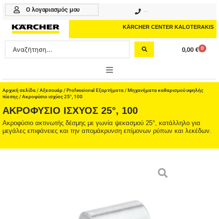
Μετάβαση
Ο λογαριασμός μου
210 4617070
στο
περιεχόμενο
KÄRCHER CENTER KALOTERAKIS
Search
0
0,00
€
Cart
...
ONLINE SHOP
Αρχική σελίδα
/
Αξεσουάρ
/
Professional Εξαρτήματα
/
Μηχανήματα καθαρισμού υψηλής
πίεσης
/ Ακροφύσιο ισχύος 25°, 100
ΑΚΡΟΦΎΣΙΟ ΙΣΧΎΟΣ 25°, 100
HOME & GARDEN
Ακροφύσιο ακτινωτής δέσμης με γωνία ψεκασμού 25°, κατάλληλο για
μεγάλες επιφάνειες και την απομάκρυνση επίμονων ρύπων και λεκέδων.
PROFESSIONAL
ΑΞΕΣΟΥΑΡ
ΚΑΘΑΡΙΣΤΙΚΑ
ΥΠΗΡΕΣΙΕΣ-ΝΕΑ-ΛΥΣΕΙΣ