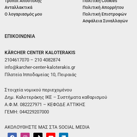
Τρόποι Αποστολής
Πολιτική Cookies
Ανταλλακτικά
Πολιτική Απορρήτου
Ο λογαριασμός μου
Πολιτική Επιστροφών
Ασφάλεια Συναλλαγών
ΕΠΙΚΟΙΝΩΝΙΑ
KÄRCHER CENTER KALOTERAKIS
2104617070 – 210 4082874
info@karcher-center-kaloterakis.gr
Πλατεία Ιπποδαμείας 10, Πειραιάς
Στοιχεία νομικού περιεχομένου
Δημ. Καλοτεράκης ΙΚΕ – Συστήματα καθαρισμού
Α.Φ.Μ. 082227971 – ΚΕΦΟΔΕ ΑΤΤΙΚΗΣ
ΓΕΜΗ: 044229207000
ΑΚΟΛΟΥΘΗΣΤΕ ΜΑΣ ΣΤΑ SOCIAL MEDIA
F
I
T
Y
L