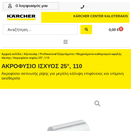
Μετάβαση
Ο λογαριασμός μου
210 4617070
στο
περιεχόμενο
KÄRCHER CENTER KALOTERAKIS
Search
0
0,00
€
Cart
...
ONLINE SHOP
Αρχική σελίδα
/
Αξεσουάρ
/
Professional Εξαρτήματα
/
Μηχανήματα καθαρισμού υψηλής
πίεσης
/ Ακροφύσιο ισχύος 25°, 110
ΑΚΡΟΦΎΣΙΟ ΙΣΧΎΟΣ 25°, 110
HOME & GARDEN
Ακροφύσιο ακτινωτής ρίψης για μεγάλη κάλυψη επιφάνειας και επίμονη
ακαθαρσία
PROFESSIONAL
ΑΞΕΣΟΥΑΡ
ΚΑΘΑΡΙΣΤΙΚΑ
ΥΠΗΡΕΣΙΕΣ-ΝΕΑ-ΛΥΣΕΙΣ