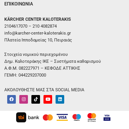
ΕΠΙΚΟΙΝΩΝΙΑ
KÄRCHER CENTER KALOTERAKIS
2104617070 – 210 4082874
info@karcher-center-kaloterakis.gr
Πλατεία Ιπποδαμείας 10, Πειραιάς
Στοιχεία νομικού περιεχομένου
Δημ. Καλοτεράκης ΙΚΕ – Συστήματα καθαρισμού
Α.Φ.Μ. 082227971 – ΚΕΦΟΔΕ ΑΤΤΙΚΗΣ
ΓΕΜΗ: 044229207000
ΑΚΟΛΟΥΘΗΣΤΕ ΜΑΣ ΣΤΑ SOCIAL MEDIA
F
I
T
Y
L
a
n
i
o
i
c
s
k
u
n
e
t
t
t
k
b
a
o
u
e
o
g
k
b
d
o
r
e
i
k
a
n