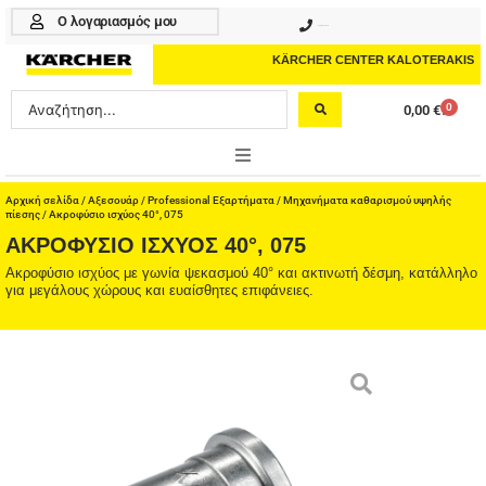
Μετάβαση
Ο λογαριασμός μου
210 4617070
στο
περιεχόμενο
KÄRCHER CENTER KALOTERAKIS
Search
0
0,00
€
Cart
...
ONLINE SHOP
Αρχική σελίδα
/
Αξεσουάρ
/
Professional Εξαρτήματα
/
Μηχανήματα καθαρισμού υψηλής
πίεσης
/ Ακροφύσιο ισχύος 40°, 075
ΑΚΡΟΦΎΣΙΟ ΙΣΧΎΟΣ 40°, 075
HOME & GARDEN
Ακροφύσιο ισχύος με γωνία ψεκασμού 40° και ακτινωτή δέσμη, κατάλληλο
για μεγάλους χώρους και ευαίσθητες επιφάνειες.
PROFESSIONAL
ΑΞΕΣΟΥΑΡ
ΚΑΘΑΡΙΣΤΙΚΑ
ΥΠΗΡΕΣΙΕΣ-ΝΕΑ-ΛΥΣΕΙΣ