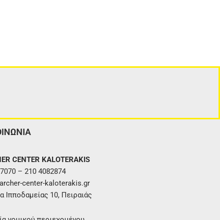
ΟΙΝΩΝΙΑ
ER CENTER KALOTERAKIS
7070 – 210 4082874
rcher-center-kaloterakis.gr
α Ιπποδαμείας 10, Πειραιάς
ία νομικού περιεχομένου