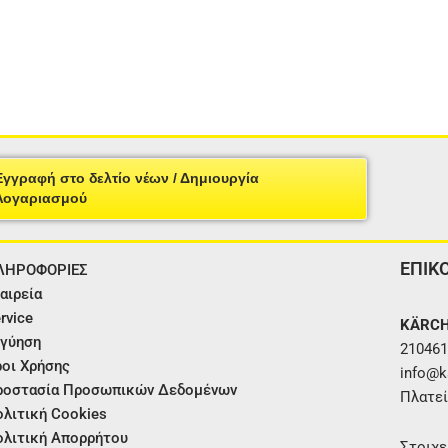
Εγγραφή στο δελτίο νέων / Δημιουργία
Λογαριασμού
ΕΠΙΚ
ΛΗΡΟΦΟΡΙΕΣ
αιρεία
rvice
KÄRCH
γύηση
210461
οι Χρήσης
info@ka
ροστασία Προσωπικών Δεδομένων
Πλατεί
λιτική Cookies
λιτική Απορρήτου
Στοιχε