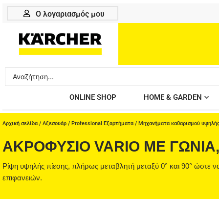
Μετάβαση
Ο λογαριασμός μου
στο
περιεχόμενο
Search
...
ONLINE SHOP
HOME & GARDEN
Αρχική σελίδα
/
Αξεσουάρ
/
Professional Εξαρτήματα
/
Μηχανήματα καθαρισμού υψηλής
ΑΚΡΟΦΎΣΙΟ VARIO ΜΕ ΓΩΝΊΑ,
Ρίψη υψηλής πίεσης, πλήρως μεταβλητή μεταξύ 0° και 90° ώστε να
επιφανειών.