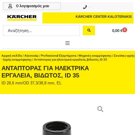
Μετάβαση
Ο λογαριασμός μου
210 4617070
στο
περιεχόμενο
KÄRCHER CENTER KALOTERAKIS
Search
0
0,00
€
Cart
...
ONLINE SHOP
Αρχική σελίδα
/
Αξεσουάρ
/
Professional Εξαρτήματα
/
Μηχανές αναρρόφησης
/
Σκούπες υγρής
- ξηρής αναρρόφησης
/ Αντάπτορας για ηλεκτρικά εργαλεία, βιδωτός, ID 35
ΑΝΤΆΠΤΟΡΑΣ ΓΙΑ ΗΛΕΚΤΡΙΚΆ
HOME & GARDEN
ΕΡΓΑΛΕΊΑ, ΒΙΔΩΤΌΣ, ID 35
PROFESSIONAL
ID 28,6 mm/OD 37,3/38,8 mm, EL
ΑΞΕΣΟΥΑΡ
ΚΑΘΑΡΙΣΤΙΚΑ
ΥΠΗΡΕΣΙΕΣ-ΝΕΑ-ΛΥΣΕΙΣ