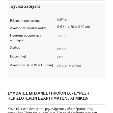
Τεχνικά Στοιχεία
0,04 κ.
Βάρος συσκευασίας
6,50 × 4,60 × 4,60 cm
Διαστάσεις συσκευασίας
Πρότυπη ονομαστική
35mm
διάμετρος
Χρώμα
μαύρο
Βάρος (kg)
0kg
Διαστάσεις (L × W × H) (mm)
65 x 42 x 42mm
ΣΥΜΒΑΤΈΣ ΜΗΧΑΝΈΣ / ΠΡΟΪΌΝΤΑ - ΕΎΡΕΣΗ
ΠΕΡΙΣΣΌΤΕΡΩΝ ΕΞΑΡΤΗΜΆΤΩΝ / ΧΗΜΙΚΏΝ
Κάνε κλίκ στο όνομα του μηχανήματος / εξαρτήματος στην
παρακάτω λίστα και ανακάλυψε όλα τα εξαρτήματα που του