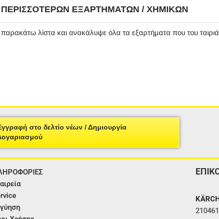
Η ΠΕΡΙΣΣΌΤΕΡΩΝ ΕΞΑΡΤΗΜΆΤΩΝ / ΧΗΜΙΚΏΝ
ν παρακάτω λίστα και ανακάλυψε όλα τα εξαρτήματα που του ταιρι
Εγγραφή στο δελτίο νέων / Δημιουργία
Λογαριασμού
ΕΠΙΚ
ΛΗΡΟΦΟΡΙΕΣ
αιρεία
rvice
KÄRCH
γύηση
210461
οι Χρήσης