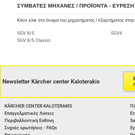
ΣΥΜΒΑΤΈΣ ΜΗΧΑΝΈΣ / ΠΡΟΪΌΝΤΑ - ΕΎΡΕΣ
Κάνε κλίκ στο όνομα του μηχανήματος / εξαρτήματος στη
SGV 8/5
SGV6
SGV 8/5 Classic
Newsletter Kärcher center Kaloterakis
KÄRCHER CENTER KALOTERAKIS
Π
Επαγγελματικές Λύσεις
Ετ
Περιβαλλοντική Ευθύνη
Se
Συχνές ερωτήσεις - FAQs
Εγ
Επικοινωνία
Όρ