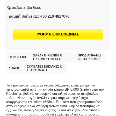
Χρειάζεστε βοήθεια;
Γραμμή βοήθειας: +30 210 4617070
ΦΟΡΜΑ ΕΠΙΚΟΙΝΩΝΙΑΣ
ΧΑΡΑΚΤΗΡΙΣΤΙΚΑ &
ΠΡΟΔΙΑΓΡΑΦΕΣ
ΠΕΡΙΓΡΑΦΗ
ΠΛΕΟΝΕΚΤΗΜΑΤΑ
& EΞΟΠΛΙΣΜΟΣ
ΣΥΜΒΑΤΕΣ ΜΗΧΑΝΕΣ &
ΛΗΨΕΙΣ
ΕΞΑΡΤΗΜΑΤΑ
Το νερό από αποθέματα νερού, δεξαμενές κ.λπ. μπορεί να
χρησιμοποιηθεί από την αντλία κήπου BP 6.000 Garden από την
Kärcher με βολικό, οικονομικό και φιλικό προς το περιβάλλον
τρόπο. Η συμπαγής αντλία νερού παρέχει υψηλή ισχύ
αναρρόφησης και πίεση εξόδου. Τα υλικά που χρησιμοποιούνται
στην ελαφριά αλλά στιβαρή αντλία είναι υψηλής ποιότητας και
εγγυώνται μεγάλη διάρκεια ζωής. Η αντλία κήπου δεν απαιτεί
συντήρηση, μπορεί να συνδεθεί χωρίς εργαλεία και μπορεί να