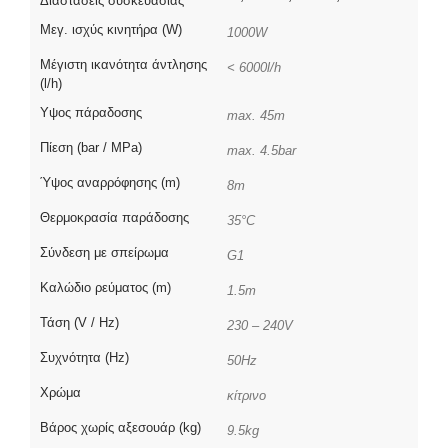
Διαστάσεις συσκευασίας
Μεγ. ισχύς κινητήρα (W)
1000W
Μέγιστη ικανότητα άντλησης
< 6000l/h
(l/h)
Υψος πάραδοσης
max. 45m
Πίεση (bar / MPa)
max. 4.5bar
Ύψος αναρρόφησης (m)
8m
Θερμοκρασία παράδοσης
35°C
Σύνδεση με σπείρωμα
G1
Καλώδιο ρεύματος (m)
1.5m
Τάση (V / Hz)
230 – 240V
Συχνότητα (Hz)
50Hz
Χρώμα
κίτρινο
Βάρος χωρίς αξεσουάρ (kg)
9.5kg