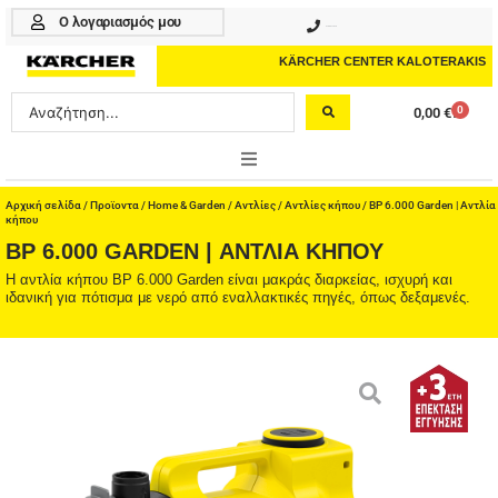
Μετάβαση
Ο λογαριασμός μου
210 4617070
στο
περιεχόμενο
KÄRCHER CENTER KALOTERAKIS
Search
0
0,00
€
Cart
...
ONLINE SHOP
Αρχική σελίδα
/
Προϊοντα
/
Home & Garden
/
Αντλίες
/
Αντλίες κήπου
/ BP 6.000 Garden | Αντλία
κήπου
BP 6.000 GARDEN | ΑΝΤΛΊΑ ΚΉΠΟΥ
HOME & GARDEN
Η αντλία κήπου BP 6.000 Garden είναι μακράς διαρκείας, ισχυρή και
ιδανική για πότισμα με νερό από εναλλακτικές πηγές, όπως δεξαμενές.
PROFESSIONAL
ΑΞΕΣΟΥΑΡ
ΚΑΘΑΡΙΣΤΙΚΑ
ΥΠΗΡΕΣΙΕΣ-ΝΕΑ-ΛΥΣΕΙΣ