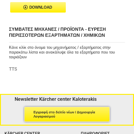
DOWNLOAD
ΣΥΜΒΑΤΈΣ ΜΗΧΑΝΈΣ / ΠΡΟΪΌΝΤΑ - ΕΎΡΕΣΗ
ΠΕΡΙΣΣΌΤΕΡΩΝ ΕΞΑΡΤΗΜΆΤΩΝ / ΧΗΜΙΚΏΝ
Κάνε κλίκ στο όνομα του μηχανήματος / εξαρτήματος στην
παρακάτω λίστα και ανακάλυψε όλα τα εξαρτήματα που του
ταιριάζουν
TTS
Newsletter Kärcher center Kaloterakis
Εγγραφή στο δελτίο νέων / Δημιουργία
Λογαριασμού
KÄRCHER CENTER
ΠΛΗΡΟΦΟΡΙΕΣ