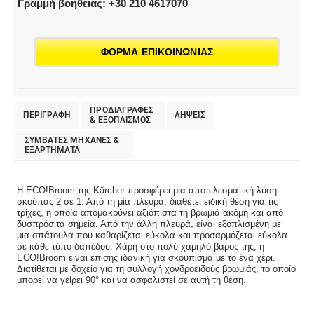
Γραμμή βοήθειας: +30 210 4617070
ΦΟΡΜΑ ΕΠΙΚΟΙΝΩΝΙΑΣ
ΠΡΟΔΙΑΓΡΑΦΕΣ
ΠΕΡΙΓΡΑΦΗ
ΛΗΨΕΙΣ
& EΞΟΠΛΙΣΜΟΣ
ΣΥΜΒΑΤΕΣ ΜΗΧΑΝΕΣ &
ΕΞΑΡΤΗΜΑΤΑ
Η ECO!Broom της Kärcher προσφέρει μια αποτελεσματική λύση
σκούπας 2 σε 1: Από τη μία πλευρά, διαθέτει ειδική θέση για τις
τρίχες, η οποία απομακρύνει αξιόπιστα τη βρωμιά ακόμη και από
δυσπρόσιτα σημεία. Από την άλλη πλευρά, είναι εξοπλισμένη με
μια σπάτουλα που καθαρίζεται εύκολα και προσαρμόζεται εύκολα
σε κάθε τύπο δαπέδου. Χάρη στο πολύ χαμηλό βάρος της, η
ECO!Broom είναι επίσης ιδανική για σκούπισμα με το ένα χέρι.
Διατίθεται με δοχείο για τη συλλογή χονδροειδούς βρωμιάς, το οποίο
μπορεί να γείρει 90° και να ασφαλιστεί σε αυτή τη θέση.