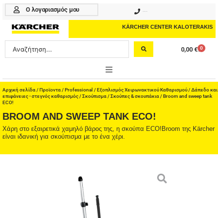
Μετάβαση
Ο λογαριασμός μου
210 4617070
στο
περιεχόμενο
KÄRCHER CENTER KALOTERAKIS
Search
0
0,00
€
Cart
...
ONLINE SHOP
Αρχική σελίδα
/
Προϊοντα
/
Professional
/
Εξοπλισμός Χειρωνακτικού Καθαρισμού
/
Δάπεδο και
επιφάνειες - στεγνός καθαρισμός
/
Σκούπισμα
/
Σκούπες & σκουπάκια
/ Broom and sweep tank
ECO!
HOME & GARDEN
BROOM AND SWEEP TANK ECO!
Χάρη στο εξαιρετικά χαμηλό βάρος της, η σκούπα ECO!Broom της Kärcher
PROFESSIONAL
είναι ιδανική για σκούπισμα με το ένα χέρι.
ΑΞΕΣΟΥΑΡ
ΚΑΘΑΡΙΣΤΙΚΑ
ΥΠΗΡΕΣΙΕΣ-ΝΕΑ-ΛΥΣΕΙΣ