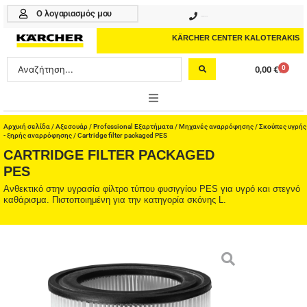
Μετάβαση
Ο λογαριασμός μου
210 4617070
στο
περιεχόμενο
KÄRCHER CENTER KALOTERAKIS
Search
0
0,00
€
Cart
...
ONLINE SHOP
Αρχική σελίδα
/
Αξεσουάρ
/
Professional Εξαρτήματα
/
Μηχανές αναρρόφησης
/
Σκούπες υγρής
- ξηρής αναρρόφησης
/ Cartridge filter packaged PES
CARTRIDGE FILTER PACKAGED
HOME & GARDEN
PES
PROFESSIONAL
Ανθεκτικό στην υγρασία φίλτρο τύπου φυσιγγίου PES για υγρό και στεγνό
καθάρισμα. Πιστοποιημένη για την κατηγορία σκόνης L.
ΑΞΕΣΟΥΑΡ
ΚΑΘΑΡΙΣΤΙΚΑ
ΥΠΗΡΕΣΙΕΣ-ΝΕΑ-ΛΥΣΕΙΣ