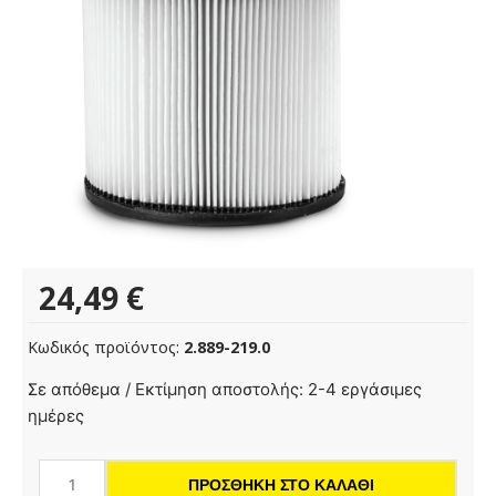
24,49
€
Κωδικός προϊόντος:
2.889-219.0
Cartridge
Σε απόθεμα / Εκτίμηση αποστολής: 2-4 εργάσιμες
filter
ημέρες
packaged
PES
ΠΡΟΣΘΉΚΗ ΣΤΟ ΚΑΛΆΘΙ
ποσότητα