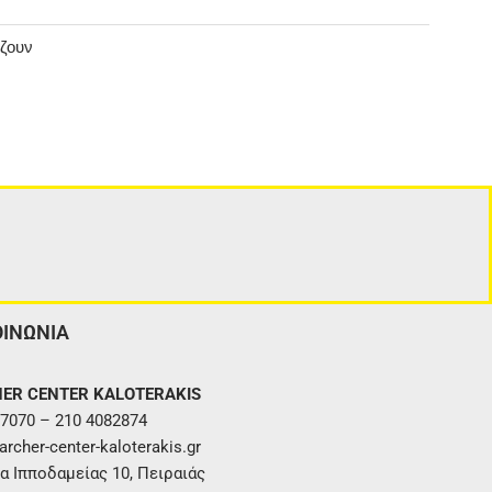
άζουν
ΟΙΝΩΝΙΑ
ER CENTER KALOTERAKIS
7070 – 210 4082874
rcher-center-kaloterakis.gr
α Ιπποδαμείας 10, Πειραιάς