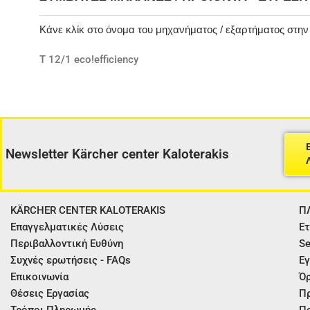
Κάνε κλίκ στο όνομα του μηχανήματος / εξαρτήματος στη
T 12/1 eco!efficiency
Newsletter Kärcher center Kaloterakis
KÄRCHER CENTER KALOTERAKIS
Π
Επαγγελματικές Λύσεις
Ετ
Περιβαλλοντική Ευθύνη
Se
Συχνές ερωτήσεις - FAQs
Εγ
Επικοινωνία
Όρ
Θέσεις Εργασίας
Π
Τρόποι Πληρωμής
Πο