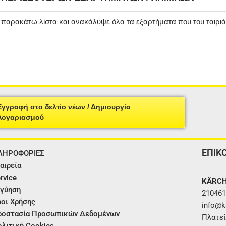
ν παρακάτω λίστα και ανακάλυψε όλα τα εξαρτήματα που του ταιρι
Εγγραφή στο δελτίο νέων / Δημιουργία
Λογαριασμού
ΕΠΙΚ
ΛΗΡΟΦΟΡΙΕΣ
αιρεία
rvice
KÄRCH
γύηση
210461
οι Χρήσης
info@ka
ροστασία Προσωπικών Δεδομένων
Πλατεί
λιτική Cookies