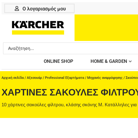
Μετάβαση
Ο λογαριασμός μου
στο
περιεχόμενο
Search
...
ONLINE SHOP
HOME & GARDEN
Αρχική σελίδα
/
Αξεσουάρ
/
Professional Εξαρτήματα
/
Μηχανές αναρρόφησης
/
Σκούπε
ΧΆΡΤΙΝΕΣ ΣΑΚΟΎΛΕΣ ΦΊΛΤΡΟΥ, 
10 χάρτινες σακούλες φίλτρου, κλάσης σκόνης Μ. Κατάλληλες για 