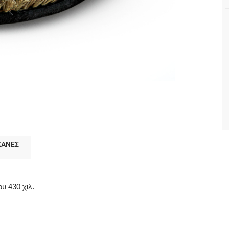
ΧΑΝΕΣ
υ 430 χιλ.