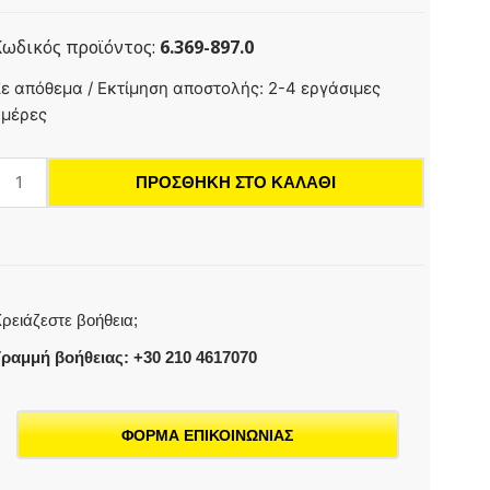
Κωδικός προϊόντος:
6.369-897.0
ισκοειδής
ε απόθεμα / Εκτίμηση αποστολής: 2-4 εργάσιμες
ούρτσα,
ημέρες
Μαλακό,
υσικό,
ΠΡΟΣΘΉΚΗ ΣΤΟ ΚΑΛΆΘΙ
430
mm
οσότητα
ρειάζεστε βοήθεια;
ραμμή βοήθειας: +30 210 4617070
ΦΟΡΜΑ ΕΠΙΚΟΙΝΩΝΙΑΣ