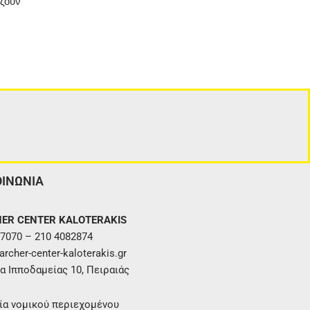
άζουν
ΟΙΝΩΝΙΑ
ER CENTER KALOTERAKIS
7070 – 210 4082874
rcher-center-kaloterakis.gr
α Ιπποδαμείας 10, Πειραιάς
ία νομικού περιεχομένου