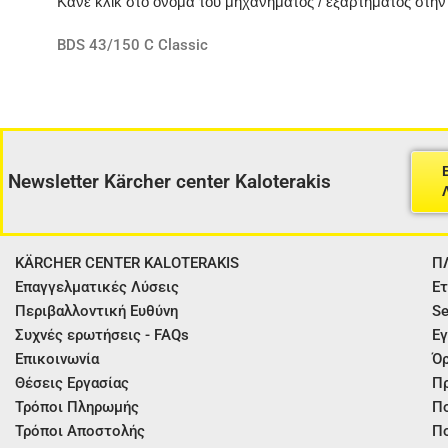
Κάνε κλίκ στο όνομα του μηχανήματος / εξαρτήματος στη
BDS 43/150 C Classic
Newsletter Kärcher center Kaloterakis
KÄRCHER CENTER KALOTERAKIS
Π
Επαγγελματικές Λύσεις
Ετ
Περιβαλλοντική Ευθύνη
Se
Συχνές ερωτήσεις - FAQs
Εγ
Επικοινωνία
Όρ
Θέσεις Εργασίας
Π
Τρόποι Πληρωμής
Πο
Τρόποι Αποστολής
Πο