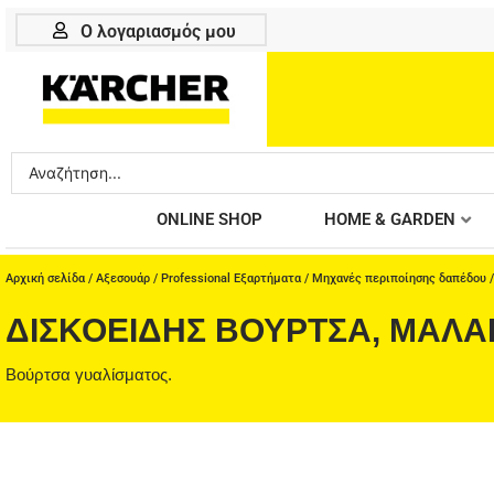
Μετάβαση
Ο λογαριασμός μου
στο
περιεχόμενο
Search
...
ONLINE SHOP
HOME & GARDEN
Αρχική σελίδα
/
Αξεσουάρ
/
Professional Εξαρτήματα
/
Μηχανές περιποίησης δαπέδου
ΔΙΣΚΟΕΙΔΉΣ ΒΟΎΡΤΣΑ, ΜΑΛΑΚ
Βούρτσα γυαλίσματος.