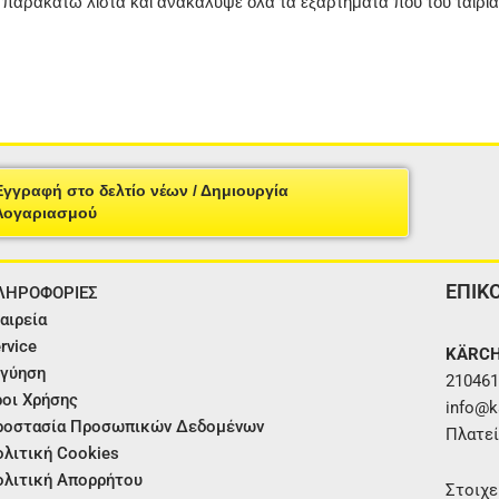
ν παρακάτω λίστα και ανακάλυψε όλα τα εξαρτήματα που του ταιρι
Εγγραφή στο δελτίο νέων / Δημιουργία
Λογαριασμού
ΕΠΙΚ
ΛΗΡΟΦΟΡΙΕΣ
αιρεία
rvice
KÄRCH
γύηση
210461
οι Χρήσης
info@ka
ροστασία Προσωπικών Δεδομένων
Πλατεί
λιτική Cookies
λιτική Απορρήτου
Στοιχε