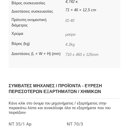
4,742 κ.
Βάρος συσκευασίας
71 × 46 × 12,5 cm
Διαστάσεις συσκευασίας
Πρότυπη ονομαστική
ID 40
διάμετρος
Χρώμα
μαύρο
Βάρος (kg)
4.2kg
Διαστάσεις (L × W × H) (mm)
710 x 460 x 125mm
ΣΥΜΒΑΤΈΣ ΜΗΧΑΝΈΣ / ΠΡΟΪΌΝΤΑ - ΕΎΡΕΣΗ
ΠΕΡΙΣΣΌΤΕΡΩΝ ΕΞΑΡΤΗΜΆΤΩΝ / ΧΗΜΙΚΏΝ
Κάνε κλίκ στο όνομα του μηχανήματος / εξαρτήματος στην
παρακάτω λίστα και ανακάλυψε όλα τα εξαρτήματα που του
ταιριάζουν
NT 35/1 Ap
NT 70/3