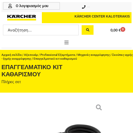
Μετάβαση
Ο λογαριασμός μου
210 4617070
στο
περιεχόμενο
KÄRCHER CENTER KALOTERAKIS
Search
0
0,00
€
Cart
...
ONLINE SHOP
Αρχική σελίδα
/
Αξεσουάρ
/
Professional Εξαρτήματα
/
Μηχανές αναρρόφησης
/
Σκούπες υγρής
- ξηρής αναρρόφησης
/ Επαγγελματικό κιτ καθαρισμού
ΕΠΑΓΓΕΛΜΑΤΙΚΌ ΚΙΤ
HOME & GARDEN
ΚΑΘΑΡΙΣΜΟΎ
PROFESSIONAL
Πλήρες σετ
ΑΞΕΣΟΥΑΡ
ΚΑΘΑΡΙΣΤΙΚΑ
ΥΠΗΡΕΣΙΕΣ-ΝΕΑ-ΛΥΣΕΙΣ