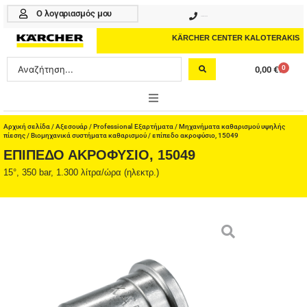
Μετάβαση
Ο λογαριασμός μου
210 4617070
στο
περιεχόμενο
KÄRCHER CENTER KALOTERAKIS
Search
0
0,00
€
Cart
...
ONLINE SHOP
Αρχική σελίδα
/
Αξεσουάρ
/
Professional Εξαρτήματα
/
Μηχανήματα καθαρισμού υψηλής
πίεσης
/
Βιομηχανικά συστήματα καθαρισμού
/ επίπεδο ακροφύσιο, 15049
ΕΠΊΠΕΔΟ ΑΚΡΟΦΎΣΙΟ, 15049
HOME & GARDEN
15°, 350 bar, 1.300 λίτρα/ώρα (ηλεκτρ.)
PROFESSIONAL
ΑΞΕΣΟΥΑΡ
ΚΑΘΑΡΙΣΤΙΚΑ
ΥΠΗΡΕΣΙΕΣ-ΝΕΑ-ΛΥΣΕΙΣ