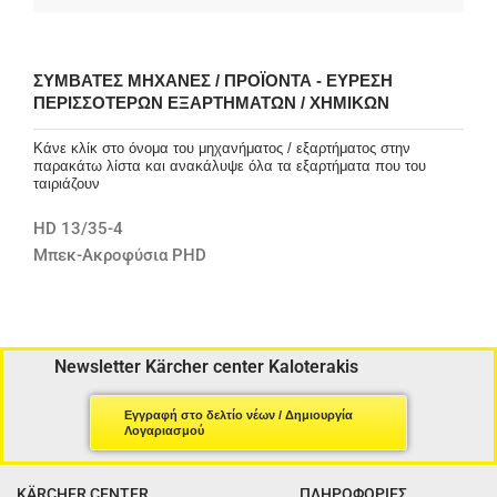
ΣΥΜΒΑΤΈΣ ΜΗΧΑΝΈΣ / ΠΡΟΪΌΝΤΑ - ΕΎΡΕΣΗ
ΠΕΡΙΣΣΌΤΕΡΩΝ ΕΞΑΡΤΗΜΆΤΩΝ / ΧΗΜΙΚΏΝ
Κάνε κλίκ στο όνομα του μηχανήματος / εξαρτήματος στην
παρακάτω λίστα και ανακάλυψε όλα τα εξαρτήματα που του
ταιριάζουν
HD 13/35-4
Μπεκ-Ακροφύσια PHD
Newsletter Kärcher center Kaloterakis
Εγγραφή στο δελτίο νέων / Δημιουργία
Λογαριασμού
KÄRCHER CENTER
ΠΛΗΡΟΦΟΡΙΕΣ