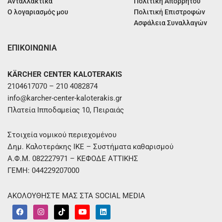
Ανταλλακτικά
Πολιτική Απορρήτου
Ο λογαριασμός μου
Πολιτική Επιστροφών
Ασφάλεια Συναλλαγών
ΕΠΙΚΟΙΝΩΝΙΑ
KÄRCHER CENTER KALOTERAKIS
2104617070 – 210 4082874
info@karcher-center-kaloterakis.gr
Πλατεία Ιπποδαμείας 10, Πειραιάς
Στοιχεία νομικού περιεχομένου
Δημ. Καλοτεράκης ΙΚΕ – Συστήματα καθαρισμού
Α.Φ.Μ. 082227971 – ΚΕΦΟΔΕ ΑΤΤΙΚΗΣ
ΓΕΜΗ: 044229207000
ΑΚΟΛΟΥΘΗΣΤΕ ΜΑΣ ΣΤΑ SOCIAL MEDIA
F
I
T
Y
L
a
n
i
o
i