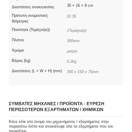
35 × 16 × 8 cm
Διαστάσεις συσκευασίας
Πρότυπη ονομαστική
ID 35
διάμετρος
Ποσότητα (Τεμάχιο(α))
1Τεμάχιο(α)
Πλάτος
300mm
Χρώμα
μαύρο
Βάρος (kg)
0.2kg
Διαστάσεις (L × W × H) (mm)
300 x 150 x 75mm
ΣΥΜΒΑΤΈΣ ΜΗΧΑΝΈΣ / ΠΡΟΪΌΝΤΑ - ΕΎΡΕΣΗ
ΠΕΡΙΣΣΌΤΕΡΩΝ ΕΞΑΡΤΗΜΆΤΩΝ / ΧΗΜΙΚΏΝ
Κάνε κλίκ στο όνομα του μηχανήματος / εξαρτήματος στην
παρακάτω λίστα και ανακάλυψε όλα τα εξαρτήματα που του
ταιριάζουν