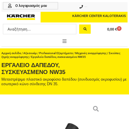
Μετάβαση
Ο λογαριασμός μου
210 4617070
στο
περιεχόμενο
KÄRCHER CENTER KALOTERAKIS
Search
0
0,00
€
Cart
...
ONLINE SHOP
Αρχική σελίδα
/
Αξεσουάρ
/
Professional Εξαρτήματα
/
Μηχανές αναρρόφησης
/
Σκούπες
ξηρής αναρρόφησης
/ Εργαλείο δαπέδου, συσκευασμένο NW35
ΕΡΓΑΛΕΊΟ ΔΑΠΈΔΟΥ,
HOME & GARDEN
ΣΥΣΚΕΥΑΣΜΈΝΟ NW35
PROFESSIONAL
Μεταστρέψιμο πλαστικό ακροφύσιο δαπέδου (συνδυασμός ακροφυσίου) με
εσωτερικό κώνο σύνδεσης DN 35.
ΑΞΕΣΟΥΑΡ
ΚΑΘΑΡΙΣΤΙΚΑ
ΥΠΗΡΕΣΙΕΣ-ΝΕΑ-ΛΥΣΕΙΣ