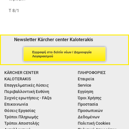
T 8/1
Newsletter Kärcher center Kaloterakis
Εγγραφή στο δελτίο νέων / Δημιουργία
Λογαριασμού
KÄRCHER CENTER
ΠΛΗΡΟΦΟΡΙΕΣ
KALOTERAKIS
Εταιρεία
Επαγγελματικές Λύσεις
Service
Περιβαλλοντική Ευθύνη
Εγγύηση
Συχνές ερωτήσεις - FAQs
Όροι Χρήσης
Επικοινωνία
Προστασία
Θέσεις Εργασίας
Προσωπικών
Τρόποι Πληρωμής
Δεδομένων
Τρόποι Αποστολής
Πολιτική Cookies