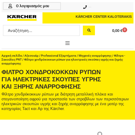
Μετάβαση
Ο λογαριασμός μου
210 4617070
στο
περιεχόμενο
KÄRCHER CENTER KALOTERAKIS
Search
0
0,00
€
Cart
...
ONLINE SHOP
Αρχική σελίδα
/
Αξεσουάρ
/
Professional Εξαρτήματα
/
Μηχανές αναρρόφησης
/
Φίλτρα -
Σακούλες PNT
/ Φίλτρο χονδρόκοκκων ρύπων για ηλεκτρικές σκούπες υγρής και ξηρής
αναρρόφησης
HOME & GARDEN
ΦΊΛΤΡΟ ΧΟΝΔΡΌΚΟΚΚΩΝ ΡΎΠΩΝ
ΓΙΑ ΗΛΕΚΤΡΙΚΈΣ ΣΚΟΎΠΕΣ ΥΓΡΉΣ
PROFESSIONAL
ΚΑΙ ΞΗΡΉΣ ΑΝΑΡΡΌΦΗΣΗΣ
Φίλτρο χονδρόκοκκων ρύπων με διάτρητη μεταλλική πλάκα και
ΑΞΕΣΟΥΑΡ
στεγανοποίηση αφρού για προστασία των στροβίλων των περισσότερων
ηλεκτρικών σκουπών υγρής και ξηρής αναρρόφησης με ένα μοτέρ της
ΚΑΘΑΡΙΣΤΙΚΑ
κατηγορίας Tact και Ap της Kärcher.
ΥΠΗΡΕΣΙΕΣ-ΝΕΑ-ΛΥΣΕΙΣ