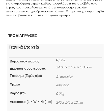
για αναρρόφηση υγρών καθώς προφυλάσσει τον στρόβιλο από
ζημιές που προκαλούνται κατά την αναρρόφηση μικρών
αντικειμένων και χονδρόκοκκων ρύπων. Μπορεί να χρησιμοποιηθεί
αντί του βασικού επίπεδου πτυχωτού φίλτρου.
ΠΡΟΔΙΑΓΡΑΦΕΣ
Τεχνικά Στοιχεία
0,19 κ.
Βάρος συσκευασίας
24,00 × 14,00 × 1,30 cm
Διαστάσεις συσκευασίας
Ποσότητα (Τεμάχιο(α))
1Τεμάχιο(α)
Χρώμα
ασημένιο
Βάρος (kg)
0.2kg
Διαστάσεις (L × W × H) (mm)
240 x 140 x 13mm