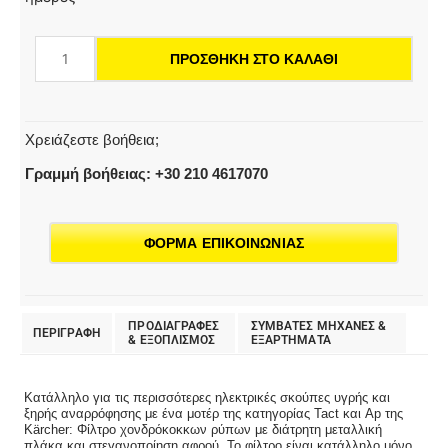
ρύπων
για
ΠΡΟΣΘΉΚΗ ΣΤΟ ΚΑΛΆΘΙ
ηλεκτρικές
σκούπες
υγρής
και
Χρειάζεστε βοήθεια;
ξηρής
Γραμμή βοήθειας: +30 210 4617070
αναρρόφησης
ποσότητα
ΦΟΡΜΑ ΕΠΙΚΟΙΝΩΝΙΑΣ
ΠΡΟΔΙΑΓΡΑΦΕΣ
ΣΥΜΒΑΤΕΣ ΜΗΧΑΝΕΣ &
ΠΕΡΙΓΡΑΦΗ
& EΞΟΠΛΙΣΜΟΣ
ΕΞΑΡΤΗΜΑΤΑ
Κατάλληλο για τις περισσότερες ηλεκτρικές σκούπες υγρής και
ξηρής αναρρόφησης με ένα μοτέρ της κατηγορίας Tact και Ap της
Kärcher: Φίλτρο χονδρόκοκκων ρύπων με διάτρητη μεταλλική
πλάκα και στεγανοποίηση αφρού. Το φίλτρο είναι κατάλληλο μόνο