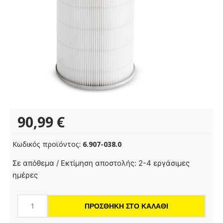
90,99
€
Κωδικός προϊόντος:
6.907-038.0
Φίλτρο
Σε απόθεμα / Εκτίμηση αποστολής: 2-4 εργάσιμες
φυσίγγιο,
ημέρες
χάρτινο
ποσότητα
ΠΡΟΣΘΉΚΗ ΣΤΟ ΚΑΛΆΘΙ