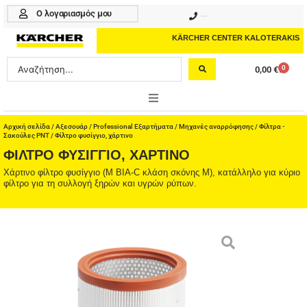
Μετάβαση
Ο λογαριασμός μου
210 4617070
στο
περιεχόμενο
KÄRCHER CENTER KALOTERAKIS
Search
0
0,00
€
Cart
...
ONLINE SHOP
Αρχική σελίδα
/
Αξεσουάρ
/
Professional Εξαρτήματα
/
Μηχανές αναρρόφησης
/
Φίλτρα -
Σακούλες PNT
/ Φίλτρο φυσίγγιο, χάρτινο
ΦΊΛΤΡΟ ΦΥΣΊΓΓΙΟ, ΧΆΡΤΙΝΟ
HOME & GARDEN
Χάρτινο φίλτρο φυσίγγιο (M BIA-C κλάση σκόνης M), κατάλληλο για κύριο
φίλτρο για τη συλλογή ξηρών και υγρών ρύπων.
PROFESSIONAL
ΑΞΕΣΟΥΑΡ
ΚΑΘΑΡΙΣΤΙΚΑ
ΥΠΗΡΕΣΙΕΣ-ΝΕΑ-ΛΥΣΕΙΣ