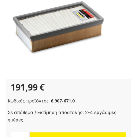
191,99
€
Κωδικός προϊόντος:
6.907-671.0
Flat-
Σε απόθεμα / Εκτίμηση αποστολής: 2-4 εργάσιμες
pleated
ημέρες
filter
packaged