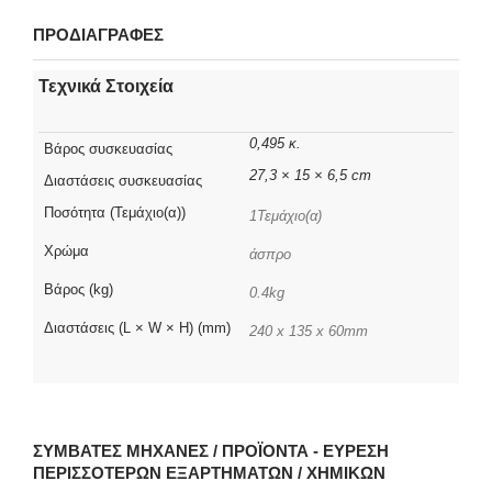
ΠΡΟΔΙΑΓΡΑΦΕΣ
Τεχνικά Στοιχεία
0,495 κ.
Βάρος συσκευασίας
27,3 × 15 × 6,5 cm
Διαστάσεις συσκευασίας
Ποσότητα (Τεμάχιο(α))
1Τεμάχιο(α)
Χρώμα
άσπρο
Βάρος (kg)
0.4kg
Διαστάσεις (L × W × H) (mm)
240 x 135 x 60mm
ΣΥΜΒΑΤΈΣ ΜΗΧΑΝΈΣ / ΠΡΟΪΌΝΤΑ - ΕΎΡΕΣΗ
ΠΕΡΙΣΣΌΤΕΡΩΝ ΕΞΑΡΤΗΜΆΤΩΝ / ΧΗΜΙΚΏΝ