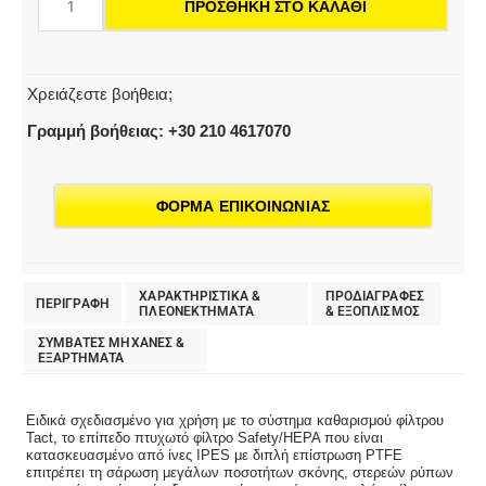
ΠΡΟΣΘΉΚΗ ΣΤΟ ΚΑΛΆΘΙ
PTFE
H
ποσότητα
Χρειάζεστε βοήθεια;
Γραμμή βοήθειας: +30 210 4617070
ΦΟΡΜΑ ΕΠΙΚΟΙΝΩΝΙΑΣ
ΧΑΡΑΚΤΗΡΙΣΤΙΚΑ &
ΠΡΟΔΙΑΓΡΑΦΕΣ
ΠΕΡΙΓΡΑΦΗ
ΠΛΕΟΝΕΚΤΗΜΑΤΑ
& EΞΟΠΛΙΣΜΟΣ
ΣΥΜΒΑΤΕΣ ΜΗΧΑΝΕΣ &
ΕΞΑΡΤΗΜΑΤΑ
Ειδικά σχεδιασμένο για χρήση με το σύστημα καθαρισμού φίλτρου
Tact, το επίπεδο πτυχωτό φίλτρο Safety/HEPA που είναι
κατασκευασμένο από ίνες IPES με διπλή επίστρωση PTFE
επιτρέπει τη σάρωση μεγάλων ποσοτήτων σκόνης, στερεών ρύπων