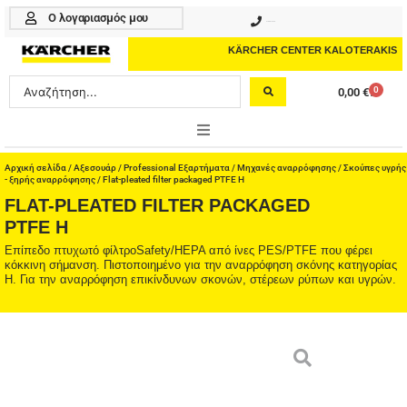
Μετάβαση
Ο λογαριασμός μου
210 4617070
στο
περιεχόμενο
KÄRCHER CENTER KALOTERAKIS
Search
0
0,00
€
Cart
...
ONLINE SHOP
Αρχική σελίδα
/
Αξεσουάρ
/
Professional Εξαρτήματα
/
Μηχανές αναρρόφησης
/
Σκούπες υγρής
- ξηρής αναρρόφησης
/ Flat-pleated filter packaged PTFE H
FLAT-PLEATED FILTER PACKAGED
HOME & GARDEN
PTFE H
PROFESSIONAL
Επίπεδο πτυχωτό φίλτροSafety/HEPA από ίνες PES/PTFE που φέρει
κόκκινη σήμανση. Πιστοποιημένο για την αναρρόφηση σκόνης κατηγορίας
H. Για την αναρρόφηση επικίνδυνων σκονών, στέρεων ρύπων και υγρών.
ΑΞΕΣΟΥΑΡ
ΚΑΘΑΡΙΣΤΙΚΑ
ΥΠΗΡΕΣΙΕΣ-ΝΕΑ-ΛΥΣΕΙΣ