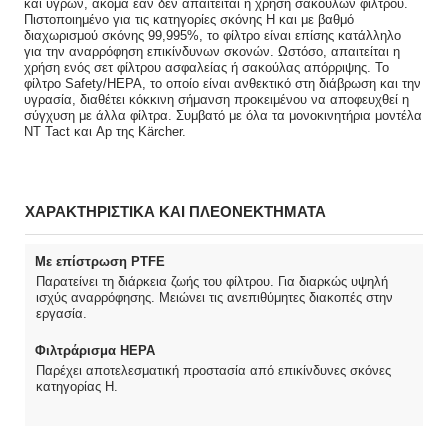
και υγρών, ακόμα εάν δεν απαιτείται η χρήση σακουλών φίλτρου.
Πιστοποιημένο για τις κατηγορίες σκόνης H και με βαθμό
διαχωρισμού σκόνης 99,995%, το φίλτρο είναι επίσης κατάλληλο
για την αναρρόφηση επικίνδυνων σκονών. Ωστόσο, απαιτείται η
χρήση ενός σετ φίλτρου ασφαλείας ή σακούλας απόρριψης. Το
φίλτρο Safety/HEPA, το οποίο είναι ανθεκτικό στη διάβρωση και την
υγρασία, διαθέτει κόκκινη σήμανση προκειμένου να αποφευχθεί η
σύγχυση με άλλα φίλτρα. Συμβατό με όλα τα μονοκινητήρια μοντέλα
NT Tact και Ap της Kärcher.
ΧΑΡΑΚΤΗΡΙΣΤΙΚΑ ΚΑΙ ΠΛΕΟΝΕΚΤΗΜΑΤΑ
Με επίστρωση PTFE
Παρατείνει τη διάρκεια ζωής του φίλτρου. Για διαρκώς υψηλή
ισχύς αναρρόφησης. Μειώνει τις ανεπιθύμητες διακοπές στην
εργασία.
Φιλτράρισμα HEPA
Παρέχει αποτελεσματική προστασία από επικίνδυνες σκόνες
κατηγορίας H.