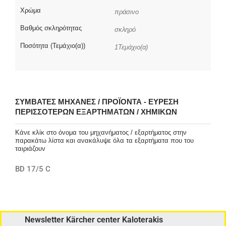
Χρώμα
πράσινο
Βαθμός σκληρότητας
σκληρό
Ποσότητα (Τεμάχιο(α))
1Τεμάχιο(α)
ΣΥΜΒΑΤΈΣ ΜΗΧΑΝΈΣ / ΠΡΟΪΌΝΤΑ - ΕΎΡΕΣΗ
ΠΕΡΙΣΣΌΤΕΡΩΝ ΕΞΑΡΤΗΜΆΤΩΝ / ΧΗΜΙΚΏΝ
Κάνε κλίκ στο όνομα του μηχανήματος / εξαρτήματος στην
παρακάτω λίστα και ανακάλυψε όλα τα εξαρτήματα που του
ταιριάζουν
BD 17/5 C
Newsletter Kärcher center Kaloterakis