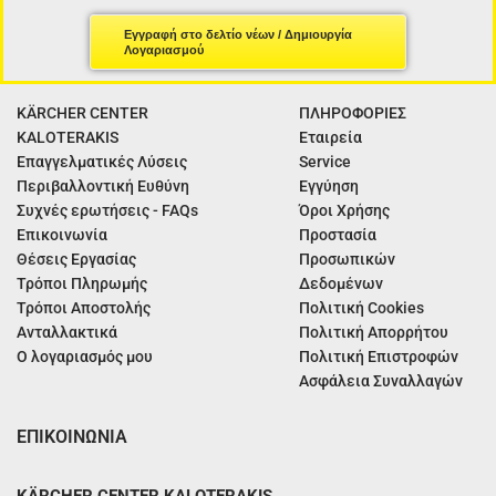
Εγγραφή στο δελτίο νέων / Δημιουργία
Λογαριασμού
KÄRCHER CENTER
ΠΛΗΡΟΦΟΡΙΕΣ
KALOTERAKIS
Εταιρεία
Επαγγελματικές Λύσεις
Service
Περιβαλλοντική Ευθύνη
Εγγύηση
Συχνές ερωτήσεις - FAQs
Όροι Χρήσης
Επικοινωνία
Προστασία
Θέσεις Εργασίας
Προσωπικών
Τρόποι Πληρωμής
Δεδομένων
Τρόποι Αποστολής
Πολιτική Cookies
Ανταλλακτικά
Πολιτική Απορρήτου
Ο λογαριασμός μου
Πολιτική Επιστροφών
Ασφάλεια Συναλλαγών
ΕΠΙΚΟΙΝΩΝΙΑ