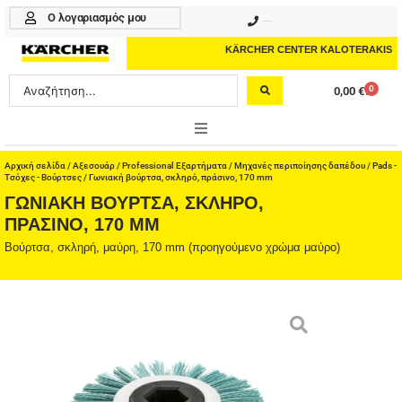
Μετάβαση
Ο λογαριασμός μου
210 4617070
στο
περιεχόμενο
KÄRCHER CENTER KALOTERAKIS
Search
0
0,00
€
Cart
...
ONLINE SHOP
Αρχική σελίδα
/
Αξεσουάρ
/
Professional Εξαρτήματα
/
Μηχανές περιποίησης δαπέδου
/
Pads -
Τσόχες - Βούρτσες
/ Γωνιακή βούρτσα, σκληρό, πράσινο, 170 mm
ΓΩΝΙΑΚΉ ΒΟΎΡΤΣΑ, ΣΚΛΗΡΌ,
HOME & GARDEN
ΠΡΆΣΙΝΟ, 170 MM
PROFESSIONAL
Βούρτσα, σκληρή, μαύρη, 170 mm (προηγούμενο χρώμα μαύρο)
ΑΞΕΣΟΥΑΡ
ΚΑΘΑΡΙΣΤΙΚΑ
ΥΠΗΡΕΣΙΕΣ-ΝΕΑ-ΛΥΣΕΙΣ